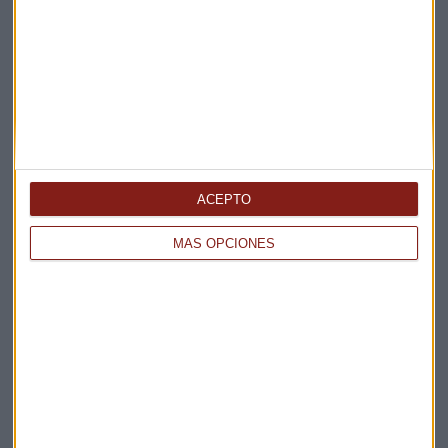
Elige los boletines a los que suscribirte
*
Apertura
La Magia de la Publicidad
Claves ESG
Acepto la
política de privacidad
. *
ACEPTO
¡Suscribirme!
MÁS OPCIONES
EN DIRECTO
@CAPITALRADIOB