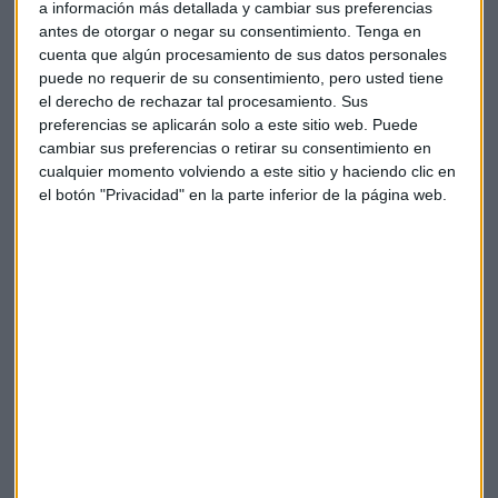
Pop Idol en Gran Bretaña, al año siguiente, en 2002, se
a información más detallada y cambiar sus preferencias
antes de otorgar o negar su consentimiento.
Tenga en
estrenó el éxito mundial American Idol que alzó a la fama a
cuenta que algún procesamiento de sus datos personales
artistas como Carrie Underwood, Kelly Clarkson o Jenifer
puede no requerir de su consentimiento, pero usted tiene
Hudson y en 2010 se llevaba más de
8 millones de dólares
el derecho de rechazar tal procesamiento. Sus
por cada 30 segundos de emisión
en publicidad, según la
preferencias se aplicarán solo a este sitio web. Puede
revista Forbes.
cambiar sus preferencias o retirar su consentimiento en
cualquier momento volviendo a este sitio y haciendo clic en
Llámese La Voz, The X Factor, American Idol, Britains Got
el botón "Privacidad" en la parte inferior de la página web.
Talent, u Operación Triunfo, lo importante es que este
formato en el que una persona corriente puede volverse rica
y famosa por su talento, no pasa de moda.
Las grandes audiencias que convocan hacen que estos
shows televisivos se vuelvan enormemente atractivos para
las empresas mediáticas. En 2017, después de la primera
reedición de Operación Triunfo en Televisión Española tras 6
años de pausa, la productora del programa, Gestmusic,
incrementó sus ingresos en un 40%
, según datos de las
cuentas de esta compañía catalana.