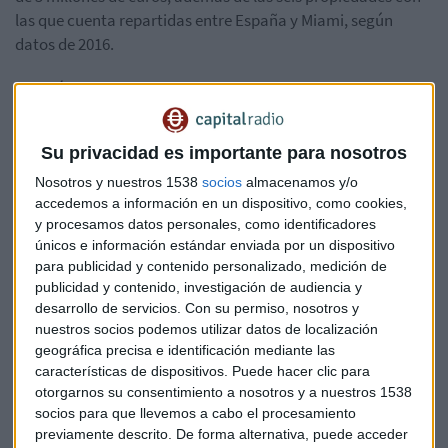
las que cuenta repartidas entre España y Miami, según
datos de 2016.
Y la más reciente, la finalista
Aitana
, que gracias al
fanatismo que ha convocado esta joven artista se ha
convertido en
una de las influencers más importantes
Su privacidad es importante para nosotros
de España
con más de dos millones de seguidores en su
cuenta de Instagram, con la que gana grandes cantidades
Nosotros y nuestros 1538
socios
almacenamos y/o
accedemos a información en un dispositivo, como cookies,
de dinero gracias a las marcas que la patrocinan. Además
y procesamos datos personales, como identificadores
tiene importantes contratos con marcas de renombre como
únicos e información estándar enviada por un dispositivo
Stradivarius, GHD y hasta el lanzamiento de un perfume
para publicidad y contenido personalizado, medición de
propio. Así que resta saber qué concursante de la edición
publicidad y contenido, investigación de audiencia y
2020 será el próximo joven artista millonario.
desarrollo de servicios.
Con su permiso, nosotros y
nuestros socios podemos utilizar datos de localización
Un formato de éxito asegurado
geográfica precisa e identificación mediante las
características de dispositivos. Puede hacer clic para
Cuando se creó Operación Triunfo, los programas de
otorgarnos su consentimiento a nosotros y a nuestros 1538
talentos estaban en pleno auge. En 2001, el año en que se
socios para que llevemos a cabo el procesamiento
estrenó por primera vez, también comenzó a televisarse
previamente descrito. De forma alternativa, puede acceder