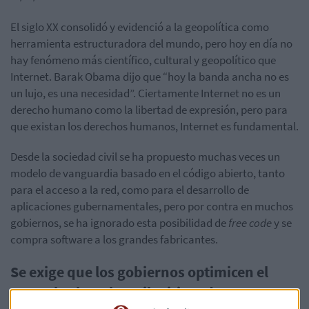
El siglo XX consolidó y evidenció a la geopolítica como
herramienta estructuradora del mundo, pero hoy en día no
hay fenómeno más científico, cultural y geopolítico que
Internet. Barak Obama dijo que “hoy la banda ancha no es
un lujo, es una necesidad”. Ciertamente Internet no es un
derecho humano como la libertad de expresión, pero para
que existan los derechos humanos, Internet es fundamental.
Desde la sociedad civil se ha propuesto muchas veces un
modelo de vanguardia basado en el código abierto, tanto
para el acceso a la red, como para el desarrollo de
aplicaciones gubernamentales, pero por contra en muchos
gobiernos, se ha ignorado esta posibilidad de
free code
y se
compra software a los grandes fabricantes.
Se exige que los gobiernos optimicen el
control sobre el uso ilegitimo de Internet