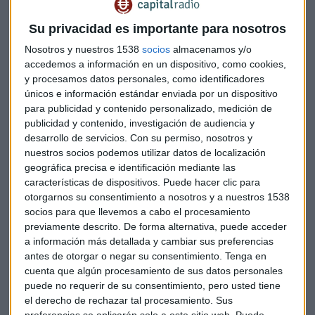
Pero para que el derecho de acceso no se convierta en un
territorio donde todo vale, se exige que los gobiernos
Su privacidad es importante para nosotros
optimicen el control sobre el uso ilegitimo de Internet
Nosotros y nuestros 1538
socios
almacenamos y/o
máxime si se utiliza inteligencia artificial (IA). La Autoridad
accedemos a información en un dispositivo, como cookies,
de Protección de Datos del Reino Unido, elaboró la guía
y procesamos datos personales, como identificadores
“
Explaining decisions made with AI
”, donde se relacionaron
únicos e información estándar enviada por un dispositivo
los conceptos del funcionamiento de la IA y su impacto en
para publicidad y contenido personalizado, medición de
las personas.
publicidad y contenido, investigación de audiencia y
desarrollo de servicios.
Con su permiso, nosotros y
nuestros socios podemos utilizar datos de localización
Nueva Zelanda fue el primer país en aprobar una regulación
geográfica precisa e identificación mediante las
del uso de algoritmos por organismos públicos, con la
características de dispositivos. Puede hacer clic para
promulgación de la Carta de Algoritmos de Nueva Zelanda,
otorgarnos su consentimiento a nosotros y a nuestros 1538
que establece los principios que deben aplicarse cuando el
socios para que llevemos a cabo el procesamiento
uso de un algoritmo revele un riesgo significativo para los
previamente descrito. De forma alternativa, puede acceder
derechos de los ciudadanos, tales como la transparencia,
a información más detallada y cambiar sus preferencias
protección de la ciudadanía, adecuación del uso de datos,
antes de otorgar o negar su consentimiento.
Tenga en
cuenta que algún procesamiento de sus datos personales
protección de la privacidad, la ética y los derechos
puede no requerir de su consentimiento, pero usted tiene
humanos, y la supervisión humana.
el derecho de rechazar tal procesamiento. Sus
preferencias se aplicarán solo a este sitio web. Puede