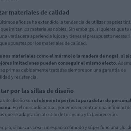
izar materiales de calidad
 últimos años se ha extendido la tendencia de utilizar papeles tin
s que imitan los materiales nobles. Sin embargo, si quieres que tu
una verdadera apariencia lujosa y tienes el presupuesto necesari
que apuestes por los materiales de calidad.
gunos materiales como el mármol o la madera de nogal, ni si
ejores imitaciones pueden conseguir el mismo efecto.
Además
as primas debidamente tratadas siempre son una garantía de
lidad y resistencia.
tar por las sillas de diseño
llas de diseño son
el elemento perfecto para dotar de persona
ocina.
En el mercado actual, podemos encontrar una infinidad d
s que se adaptarán al estilo de tu cocina y la favorecerán.
emplo, si buscas crear un espacio cómodo y súper funcional, lo id