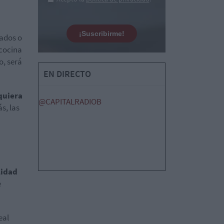
¡Suscribirme!
tados o
 cocina
o, será
EN DIRECTO
quiera
@CAPITALRADIOB
, las
lidad
e
eal