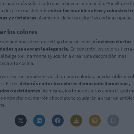
ste nada más sofisticado que la buena iluminación. Por ello, en la
a de tu cocina deberás
evitar los muebles altos y robustos fr
as y cristaleras.
Asimismo, deberás evitar las cortinas opacas.
ar los colores
 no podemos decir que el lujo tiene un color,
sí existen ciertas
idades que evocan la elegancia.
En concreto, los colores tierr
s, el beige o el marrón te ayudarán a crear una decoración más
icada a tu cocina.
eres crear un ambiente tan chic como colorido, puedes utilizar co
s. Eso sí,
deberás evitar los colores demasiado llamativos,
ados o estridentes
. Asimismo, los tonos oscuros como el azul m
ro antracita o el marrón chocolate te ayudarán a crear un ambie
te.