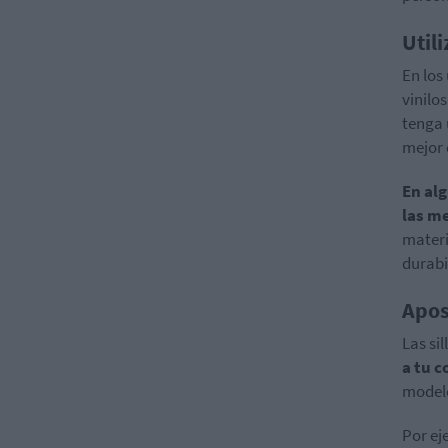
Util
En los
vinilo
tenga 
mejor 
En al
las m
materi
durabi
Apos
Las si
a tu c
modelo
Por ej