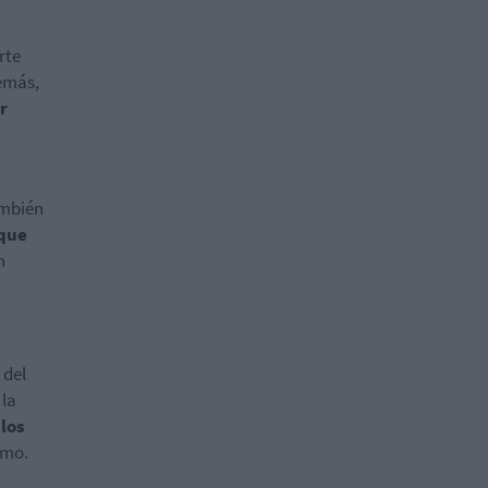
rte
demás,
r
ambién
 que
n
 del
 la
los
imo.