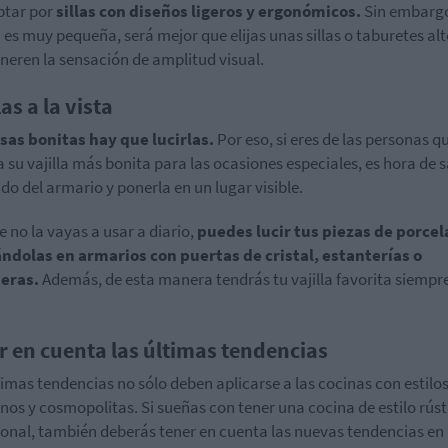
ptar por
sillas con diseños ligeros y ergonómicos.
Sin embargo,
 es muy pequeña, será mejor que elijas unas sillas o taburetes alt
neren la sensación de amplitud visual.
las a la vista
sas bonitas hay que lucirlas.
Por eso, si eres de las personas q
 su vajilla más bonita para las ocasiones especiales, es hora de 
ndo del armario y ponerla en un lugar visible.
 no la vayas a usar a diario,
puedes lucir tus piezas de porce
ndolas en armarios con puertas de cristal, estanterías o
eras.
Además, de esta manera tendrás tu vajilla favorita siempr
r en cuenta las últimas tendencias
timas tendencias no sólo deben aplicarse a las cocinas con estilo
os y cosmopolitas. Si sueñas con tener una cocina de estilo rúst
ional, también deberás tener en cuenta las nuevas tendencias en 