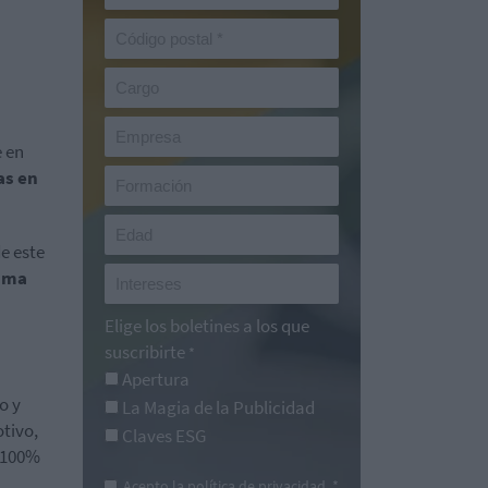
e en
as en
e este
gama
n
Elige los boletines a los que
suscribirte
*
Apertura
o y
La Magia de la Publicidad
otivo,
Claves ESG
s 100%
Acepto la
política de privacidad
. *