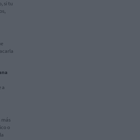
 si tu
os,
ue
sacarla
lana
e a
s más
ico o
la