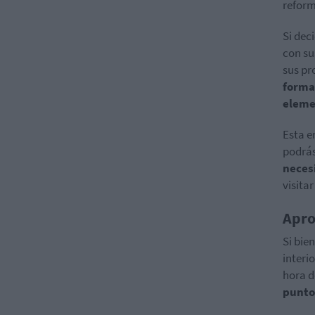
reform
Si dec
con su
sus pr
forma 
eleme
Esta e
podrá
neces
visitar
Apro
Si bie
interi
hora d
puntos