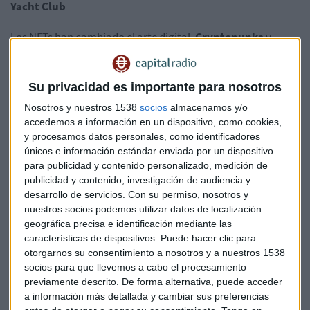
Yacht Club
Los NFTs han cambiado el arte digital.
Cryptopunks
y
Bored Ape Yacht Club son dos proyectos que han marcado
la pauta.
Su privacidad es importante para nosotros
Cryptopunks: Larva Labs los lanzó en junio de 2017. Son
Nosotros y nuestros 1538
socios
almacenamos y/o
10,000 personajes únicos generados por computadora.
accedemos a información en un dispositivo, como cookies,
Cada uno tiene rasgos distintos que lo hacen especial.
y procesamos datos personales, como identificadores
únicos e información estándar enviada por un dispositivo
Bored Ape Yacht Club (BAYC): Yuga Labs los creó en abril
para publicidad y contenido personalizado, medición de
de 2021. También son 10,000 monos únicos. Los dueños
publicidad y contenido, investigación de audiencia y
obtienen acceso a eventos exclusivos y otros beneficios.
desarrollo de servicios.
Con su permiso, nosotros y
Mutant Ape Yacht Club (MAYC): Es una extensión de BAYC.
nuestros socios podemos utilizar datos de localización
Yuga Labs lanzó 20,000 en agosto de 2021. Los dueños de
geográfica precisa e identificación mediante las
BAYC pudieron "mutar" sus monos para crear nuevos
características de dispositivos. Puede hacer clic para
otorgarnos su consentimiento a nosotros y a nuestros 1538
NFTs.
socios para que llevemos a cabo el procesamiento
Axie Infinity
: Sky Mavis lo creó en marzo de 2018. Es un
previamente descrito. De forma alternativa, puede acceder
juego donde creas, crías y luchas con criaturas llamadas
a información más detallada y cambiar sus preferencias
Axies. Cada Axie es un NFT único.