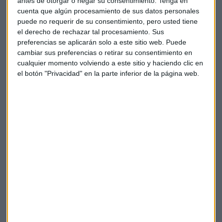
antes de otorgar o negar su consentimiento.
Tenga en
cuenta que algún procesamiento de sus datos personales
Valor: Estos proyectos han alcanzado
precios muy
puede no requerir de su consentimiento, pero usted tiene
altos
. Algunos Cryptopunks se han vendido por millones
el derecho de rechazar tal procesamiento. Sus
de dólares. Lo mismo ha pasado con los monos de BAYC.
preferencias se aplicarán solo a este sitio web. Puede
Comunidad: Estos NFTs han creado
fuertes
cambiar sus preferencias o retirar su consentimiento en
comunidades en línea
. Los dueños comparten ideas y
cualquier momento volviendo a este sitio y haciendo clic en
planean eventos juntos.
el botón "Privacidad" en la parte inferior de la página web.
Innovación: Cada proyecto ha traído algo nuevo al
mundo de los NFTs. Han inspirado a otros creadores a
hacer sus propias colecciones únicas.
Avances tecnológicos en la seguridad de NFTs
Tras el éxito de proyectos como Cryptopunks y Bored Ape, la
seguridad de los NFTs ha mejorado mucho. He visto grandes
avances en este campo. La
prueba de participación de
Ethereum
ahora protege mejor las transacciones de NFTs.
Cambiar un bloque costaría millones de ETH a un atacante.