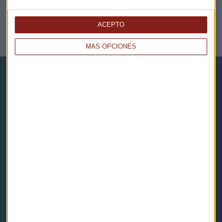
ACEPTO
NOTICIAS RELACIONADAS
MÁS OPCIONES
Capital Radio
Noticias
Eventos
Consultorios
Programas y podcasts