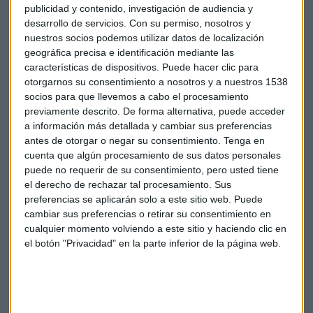
publicidad y contenido, investigación de audiencia y
Y todo esto lo lee el dólar. O mejor dicho, la Reserva Federal,
desarrollo de servicios.
Con su permiso, nosotros y
que temerosa de los efectos colaterales de la menor
nuestros socios podemos utilizar datos de localización
expansión de la segunda economía del mundo, podría
geográfica precisa e identificación mediante las
seguir dando largas a una subida de tipos.
características de dispositivos. Puede hacer clic para
otorgarnos su consentimiento a nosotros y a nuestros 1538
socios para que llevemos a cabo el procesamiento
previamente descrito. De forma alternativa, puede acceder
a información más detallada y cambiar sus preferencias
(FOTO: Caleb Knott, www.flickr.com)
antes de otorgar o negar su consentimiento.
Tenga en
cuenta que algún procesamiento de sus datos personales
Tipos de interés
Economía china
Dólar
puede no requerir de su consentimiento, pero usted tiene
el derecho de rechazar tal procesamiento. Sus
preferencias se aplicarán solo a este sitio web. Puede
Reserva federal
cambiar sus preferencias o retirar su consentimiento en
cualquier momento volviendo a este sitio y haciendo clic en
el botón "Privacidad" en la parte inferior de la página web.