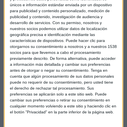
únicos e información estándar enviada por un dispositivo
mejor se ha comportado,
ha cerrado con una subida del
para publicidad y contenido personalizado, medición de
1,69%, Bankia, que hoy ha negado la fusión con Sabadell, ha
publicidad y contenido, investigación de audiencia y
cerrado con un 1,11% de subida, seguido de CaixaBank que
desarrollo de servicios.
Con su permiso, nosotros y
ha terminado la jornada también en positivo, con un
nuestros socios podemos utilizar datos de localización
ascenso en tono al 1%. Banco Santander, que nombrado a
geográfica precisa e identificación mediante las
Antonio Román director de banca comercial en España, ha
características de dispositivos. Puede hacer clic para
cerrado con una subida del 0,65%. En el lado de las subidas
otorgarnos su consentimiento a nosotros y a nuestros 1538
socios para que llevemos a cabo el procesamiento
también destacan Ence, Indra, Acciona y MásMóvil.
previamente descrito. De forma alternativa, puede acceder
a información más detallada y cambiar sus preferencias
En el lado negativo, CIE Automotiz ha sido el peor valor
antes de otorgar o negar su consentimiento.
Tenga en
de la jornada, ha perdido un 1,68%
, seguido de Inditex,
cuenta que algún procesamiento de sus datos personales
que se ha dejado un 1,36%. También Mediaset ha bajado,
puede no requerir de su consentimiento, pero usted tiene
con unas pérdidas en torno al 1,35%, y precio por acción de
el derecho de rechazar tal procesamiento. Sus
6,142 euros.
preferencias se aplicarán solo a este sitio web. Puede
cambiar sus preferencias o retirar su consentimiento en
cualquier momento volviendo a este sitio y haciendo clic en
el botón "Privacidad" en la parte inferior de la página web.
Ibex 35
Banco Sabadell
Bankia
Caixabank
Ence
Inditex