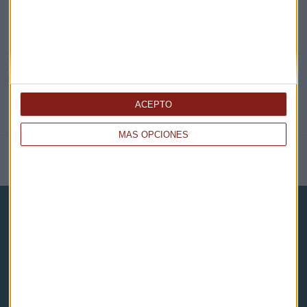
@CAPITALRADIOB
ACEPTO
MÁS OPCIONES
NOTICIAS RELACIONADAS
Capital Radio