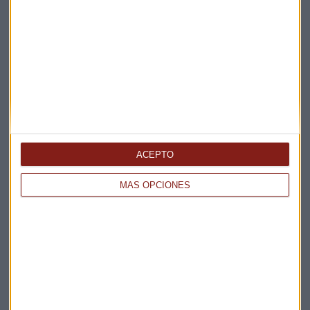
Elige los boletines a los que suscribirte
*
Apertura
La Magia de la Publicidad
Claves ESG
Acepto la
política de privacidad
. *
ACEPTO
¡Suscribirme!
MÁS OPCIONES
EN DIRECTO
@CAPITALRADIOB