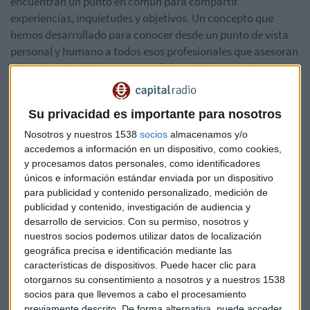
encuentran un punto en común para compartir
experiencias, inquietudes y objetivos. Un concepto que
hemos desarrollado para conocer desde un punto de vista
personal y humano a todos esos profesionales que asesoran
el patrimonio del inversor español. No dejes pasar la
oportunidad de formar parte de nuestra comunidad, donde
entrarás en contacto con contenidos únicos, personas
Su privacidad es importante para nosotros
extraordinarias y experiencias reveladoras.
Nosotros y nuestros 1538
socios
almacenamos y/o
Para darle forma a todo esto, el próximo
jueves, 28 de
accedemos a información en un dispositivo, como cookies,
abril
celebraremos el primer evento anual y presencial de
y procesamos datos personales, como identificadores
únicos e información estándar enviada por un dispositivo
Una Casa Sobre El Mar
, donde reuniremos a grandes
para publicidad y contenido personalizado, medición de
profesionales en una tarde que promete seguir
publicidad y contenido, investigación de audiencia y
consolidando esos valores que hemos empujado desde el
desarrollo de servicios.
Con su permiso, nosotros y
principio: frescura, cercanía, diferenciación y calidad.
nuestros socios podemos utilizar datos de localización
geográfica precisa e identificación mediante las
Tras poco más de 1 año desde el lanzamiento del programa,
características de dispositivos. Puede hacer clic para
30 entrevistas realizadas y más de 9.000 descargas en las
otorgarnos su consentimiento a nosotros y a nuestros 1538
distintas plataformas de podcasting,
Una Casa Sobre El Mar
socios para que llevemos a cabo el procesamiento
previamente descrito. De forma alternativa, puede acceder