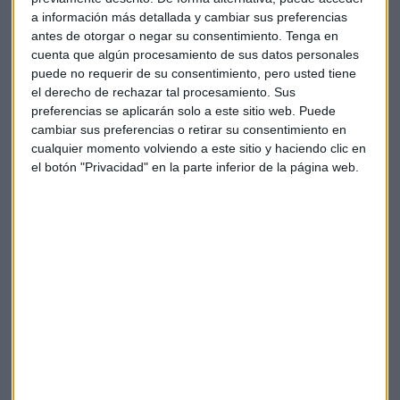
empieza a consolidarse como un concepto único, innovador
a información más detallada y cambiar sus preferencias
y de alto valor añadido para todos los asesores financieros
antes de otorgar o negar su consentimiento.
Tenga en
de España y comunidad inversora en general.
cuenta que algún procesamiento de sus datos personales
puede no requerir de su consentimiento, pero usted tiene
A través de nuestras entrevistas hemos conocido la parte
el derecho de rechazar tal procesamiento. Sus
más humana de todos los asesores que ya forman parte de
preferencias se aplicarán solo a este sitio web. Puede
nuestra casa. Y no solo nosotros y nuestros oyentes hemos
cambiar sus preferencias o retirar su consentimiento en
podido disfrutar de una charla fresca y cercana, sino
cualquier momento volviendo a este sitio y haciendo clic en
el botón "Privacidad" en la parte inferior de la página web.
también clientes, familiares y allegados del asesor, quienes
han podido descubrir la profesionalidad y los valores más
íntimos de la persona que asesora y guía sus decisiones de
inversión.
Viendo los fantásticos resultados de visibilidad y
crecimiento de audiencia que hemos experimentado hasta
este inicio de 2022, hemos decidido que ha llegado el
momento de que el concepto y nuestra comunidad
evolucione.
Si esto te parece interesante,
solicita tu registro
aquí
para