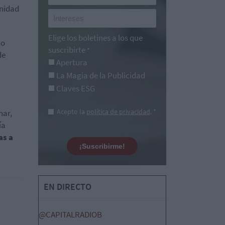
unidad
Elige los boletines a los que
do
suscribirte
*
de
Apertura
La Magia de la Publicidad
Claves ESG
Acepto la
política de privacidad
. *
nar,
ía
as a
¡Suscribirme!
EN DIRECTO
@CAPITALRADIOB