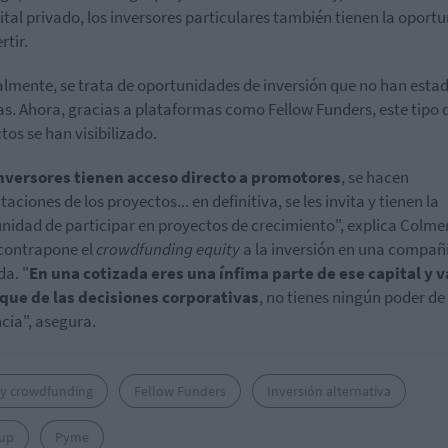
ital privado, los inversores particulares también tienen la oport
rtir.
lmente, se trata de oportunidades de inversión que no han esta
as. Ahora, gracias a plataformas como Fellow Funders, este tipo 
tos se han visibilizado.
nversores tienen acceso directo a promotores
, se hacen
aciones de los proyectos... en definitiva, se les invita y tienen la
nidad de participar en proyectos de crecimiento", explica Colme
contrapone el
crowdfunding equity
a la inversión en una compañ
da. "
En una cotizada eres una ínfima parte de ese capital y v
que de las decisiones corporativas
, no tienes ningún poder de
ncia", asegura.
ty crowdfunding
Fellow Funders
Inversión alternativa
tup
Pyme