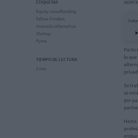
ETIQUETAS
16/07/2
Equity crowdfunding
Fellow Funders
Fello
Inversión alternativa
Startup
Pyme
Partic
lo que
TIEMPO DE LECTURA
altern
2 min
privad
Se tra
se est
por pa
partne
Hasta 
profesi
embarg