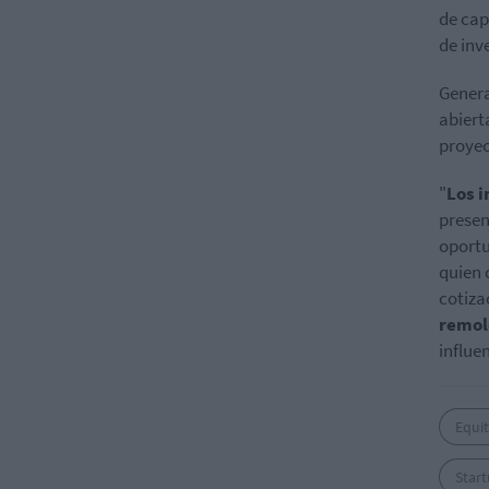
de cap
de inve
Genera
abiert
proyec
"
Los i
present
oportu
quien 
cotiza
remol
influe
Equi
Star