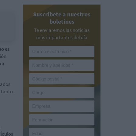
Suscríbete a nuestros
boletines
Te enviaremos las noticias
más importantes del día
so es
ión
sor
iados
 tanto
n
hículos