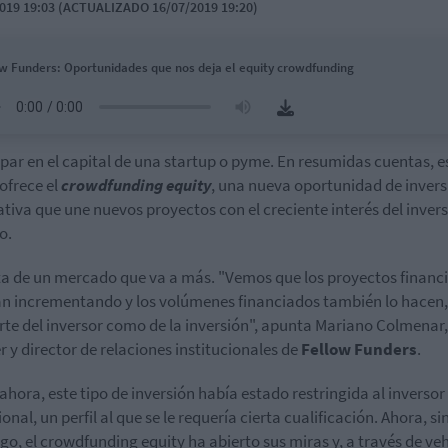
019 19:03 (ACTUALIZADO 16/07/2019 19:20)
w Funders: Oportunidades que nos deja el equity crowdfunding
ipar en el capital de una startup o pyme. En resumidas cuentas, e
 ofrece el
crowdfunding equity
, una nueva oportunidad de invers
ativa que une nuevos proyectos con el creciente interés del inver
o.
ta de un mercado que va a más. "Vemos que los proyectos financ
án incrementando y los volúmenes financiados también lo hacen,
rte del inversor como de la inversión", apunta Mariano Colmenar,
r y director de relaciones institucionales de
Fellow Funders
.
ahora, este tipo de inversión había estado restringida al inversor
onal, un perfil al que se le requería cierta cualificación. Ahora, si
o, el crowdfunding equity ha abierto sus miras y, a través de ve