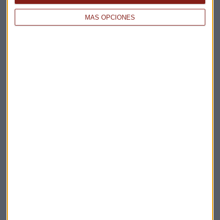
Te enviaremos las noticias más importantes del día
MÁS OPCIONES
Elige los boletines a los que suscribirte
*
Apertura