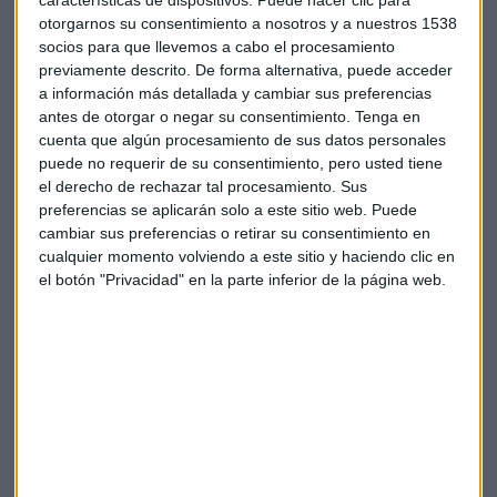
plantas distintas y viviendas diferentes. Esta disposición
otorgarnos su consentimiento a nosotros y a nuestros 1538
permite una singular distribución que hace única cada
socios para que llevemos a cabo el procesamiento
vivienda, incluyendo áticos y sobreáticos retranqueados en
previamente descrito. De forma alternativa, puede acceder
a información más detallada y cambiar sus preferencias
los últimos pisos para disfrutar de unas increíbles vistas.
antes de otorgar o negar su consentimiento.
Tenga en
cuenta que algún procesamiento de sus datos personales
AEDAS Hevia
también ofrece una espectacular piscina
puede no requerir de su consentimiento, pero usted tiene
integrada en la urbanización, rodeada de espacios verdes
el derecho de rechazar tal procesamiento. Sus
para disfrutar del clima mediterráneo. Adicionalmente, la
preferencias se aplicarán solo a este sitio web. Puede
promoción dispone de gimnasio, club social, ludoteca y
cambiar sus preferencias o retirar su consentimiento en
áreas infantiles para que los más pequeños de la casa se lo
cualquier momento volviendo a este sitio y haciendo clic en
el botón "Privacidad" en la parte inferior de la página web.
pasen en grande.
Ahora que todos queremos una vivienda ya sostenible.
¿Qué ofrece Hevia al cliente?
AEDAS Hevia
ofrece una selección de los mejores acabados