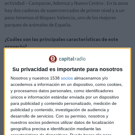
actividad – Campanar, Ademuz y Nuevo Centro-. En la zona
hay dos cadenas de supermercados de primer nivel y a un
paso tenemos el Bioparc Valencia, uno de los mejores
parques de animales de España.
¿Cuáles son las principales características de este
proyecto?
Como he comentado
, AEDAS Hevia
es un complejo
residencial de 220 viviendas, de 2, 3 y 4 dormitorios, todas
Su privacidad es importante para nosotros
con amplias terrazas y calidades inmejorables. Cada
Nosotros y nuestros 1538
socios
almacenamos y/o
vivienda cuenta con trastero y plaza de garaje situadas en
accedemos a información en un dispositivo, como cookies,
planta sótano. Además, si tu vehículo es eléctrico, también
y procesamos datos personales, como identificadores
lo hemos tenido en cuenta. Y si prefieres moverte en
únicos e información estándar enviada por un dispositivo
bicicleta,
AEDAS Hevia
dispone de un espacio comunitario
para publicidad y contenido personalizado, medición de
publicidad y contenido, investigación de audiencia y
para poder guardarla sin perder espacio útil en casa ni en el
desarrollo de servicios.
Con su permiso, nosotros y
trastero.
nuestros socios podemos utilizar datos de localización
geográfica precisa e identificación mediante las
La urbanización se ha ideado combinando en armonía
características de dispositivos. Puede hacer clic para