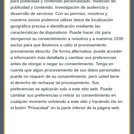
para publicidad y contenido personalizado, medición de
que empiece a hablarse de alquiler a nivel de inversores
publicidad y contenido, investigación de audiencia y
también en Portugal. En España contamos con 48 oficinas,
desarrollo de servicios.
Con su permiso, nosotros y
hemos abierto ya en Canarias y estamos analizando
nuestros socios podemos utilizar datos de localización
ciudades principales donde no estamos pero tenemos
geográfica precisa e identificación mediante las
demanda como en Valladolid, Gijón, Santander, Oviedo, etc,
características de dispositivos. Puede hacer clic para
para ver próximas aperturas de Alquiler Seguro.
otorgarnos su consentimiento a nosotros y a nuestros 1538
socios para que llevemos a cabo el procesamiento
David Caraballo explica que la tendencia que se ve ahora en
previamente descrito. De forma alternativa, puede acceder
el mercado de alquiler viene de la mano de pequeños
a información más detallada y cambiar sus preferencias
antes de otorgar o negar su consentimiento.
Tenga en
patrimonios o 'family oficice' que buscan quien le gestione
cuenta que algún procesamiento de sus datos personales
su patrimonio y también que le asesore sobre como pueden
puede no requerir de su consentimiento, pero usted tiene
protegerse y tener beneficios fiscales.
el derecho de rechazar tal procesamiento. Sus
preferencias se aplicarán solo a este sitio web. Puede
cambiar sus preferencias o retirar su consentimiento en
cualquier momento volviendo a este sitio y haciendo clic en
el botón "Privacidad" en la parte inferior de la página web.