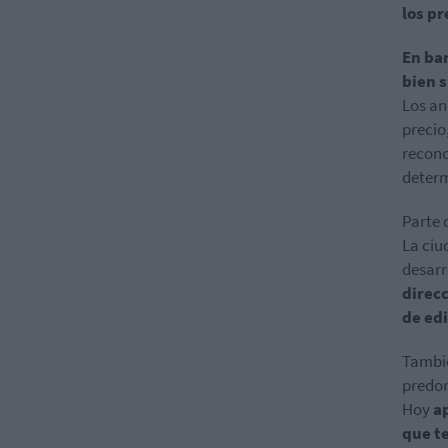
los pr
En ba
bien s
Los an
precio
recono
determ
Parte 
La ciu
desarr
direcc
de edi
Tambié
predom
Hoy
a
que t