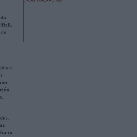
nda
fícil.
 de
Bilbao.
es
uier
ación
s.
das.
nas
 fuera