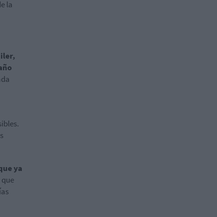
e la
iler,
 año
ada
ibles.
s
que ya
 que
ías