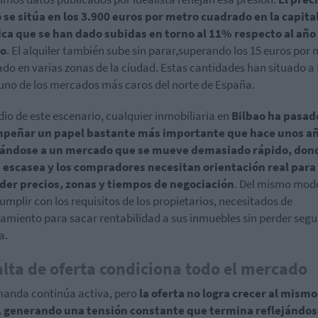
se sitúa en los 3.900 euros por metro cuadrado en la capital
ica que se han dado subidas en torno al 11% respecto al año
o
. El alquiler también sube sin parar,superando los 15 euros por
do en varias zonas de la ciudad. Estas cantidades han situado a
no de los mercados más caros del norte de España.
io de este escenario, cualquier inmobiliaria en
Bilbao ha pasad
peñar un papel bastante más importante que hace unos añ
ándose a un mercado que se mueve demasiado rápido, dond
a escasea y los compradores necesitan orientación real para
der precios, zonas y tiempos de negociación
. Del mismo modo
umplir con los requisitos de los propietarios, necesitados de
amiento para sacar rentabilidad a sus inmuebles sin perder seg
a.
alta de oferta condiciona todo el mercado
anda continúa activa, pero
la oferta no logra crecer al mismo
, generando una tensión constante que termina reflejándos