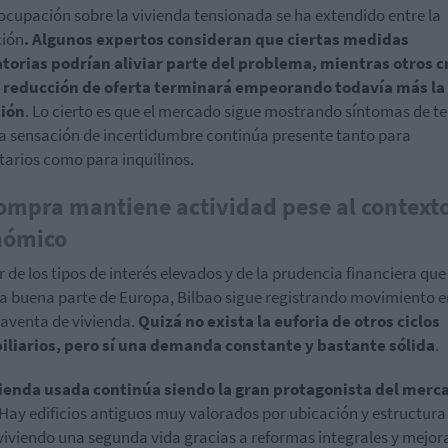
ocupación sobre la vivienda tensionada se ha extendido entre la
ción
. Algunos expertos consideran que ciertas medidas
torias podrían aliviar parte del problema, mientras otros 
a reducción de oferta terminará empeorando todavía más la
ción
. Lo cierto es que el mercado sigue mostrando síntomas de t
la sensación de incertidumbre continúa presente tanto para
tarios como para inquilinos.
ompra mantiene actividad pese al context
nómico
r de los tipos de interés elevados y de la prudencia financiera que
 buena parte de Europa, Bilbao sigue registrando movimiento e
venta de vivienda.
Quizá no exista la euforia de otros ciclos
iliarios, pero sí una demanda constante y bastante sólida
.
vienda usada continúa siendo la gran protagonista del merc
Hay edificios antiguos muy valorados por ubicación y estructura
viviendo una segunda vida gracias a reformas integrales y mejor