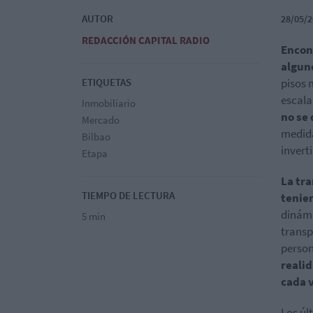
AUTOR
28/05/2
REDACCIÓN CAPITAL RADIO
Encont
algun
ETIQUETAS
pisos 
escala
Inmobiliario
no se
Mercado
medida
Bilbao
inverti
Etapa
La tr
TIEMPO DE LECTURA
tenie
dinámi
5 min
transp
person
reali
cada 
Los úl