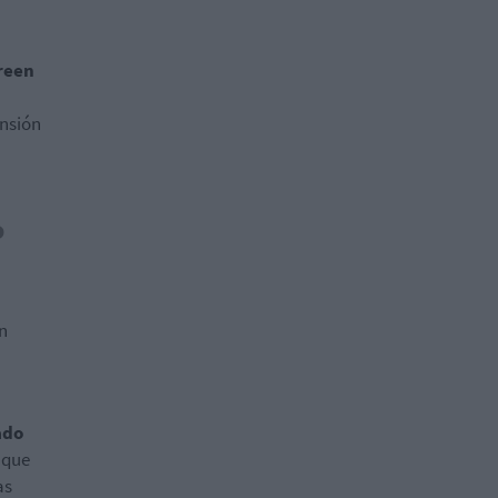
creen
ensión
o
n
ado
 que
as