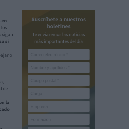
Suscríbete a nuestros
, en
boletines
 los
s sigan
Te enviaremos las noticias
sa si
más importantes del día
bajar o
a,
d de
on la
rcado
io