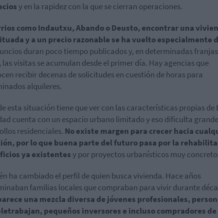
ecios
y en la rapidez con la que se cierran operaciones.
rrios como Indautxu, Abando o Deusto, encontrar una vivie
ituada y a un precio razonable se ha vuelto especialmente di
uncios duran poco tiempo publicados y, en determinadas franjas
, las visitas se acumulan desde el primer día. Hay agencias que
cen recibir decenas de solicitudes en cuestión de horas para
inados alquileres.
de esta situación tiene que ver con las características propias de 
dad cuenta con un espacio urbano limitado y eso dificulta grand
ollos residenciales.
No existe margen para crecer hacia cualq
ión, por lo que buena parte del futuro pasa por la rehabilit
ficios ya existentes
y por proyectos urbanísticos muy concreto
n ha cambiado el perfil de quien busca vivienda. Hace años
inaban familias locales que compraban para vivir durante déca
parece una mezcla diversa de jóvenes profesionales, perso
eletrabajan, pequeños inversores e incluso compradores de