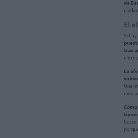
de Eu
ciudad
El a
Si hay
puest
tras 
entre 
La of
subie
Una vi
mensu
Compa
tienen
busca 
porque