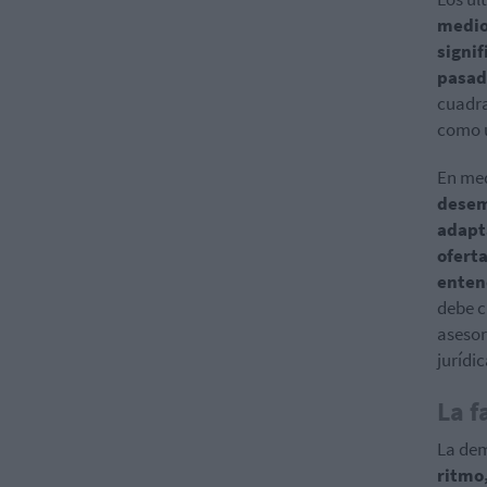
medio 
signif
pasad
cuadra
como u
En med
desem
adapt
ofert
enten
debe c
asesor
jurídic
La f
La dem
ritmo