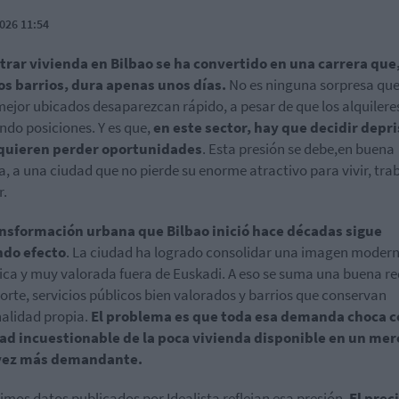
026 11:54
rar vivienda en Bilbao se ha convertido en una carrera que
os barrios, dura apenas unos días.
No es ninguna sorpresa que
mejor ubicados desaparezcan rápido, a pesar de que los alquilere
ndo posiciones. Y es que,
en este sector, hay que decidir depri
 quieren perder oportunidades
. Esta presión se debe,en buena
, a una ciudad que no pierde su enorme atractivo para vivir, tra
r.
ansformación urbana que Bilbao inició hace décadas sigue
ndo efecto
. La ciudad ha logrado consolidar una imagen modern
ca y muy valorada fuera de Euskadi. A eso se suma una buena re
orte, servicios públicos bien valorados y barrios que conservan
alidad propia.
El problema es que toda esa demanda choca c
dad incuestionable de la poca vivienda disponible en un me
vez más demandante.
timos datos publicados por Idealista reflejan esa presión.
El prec