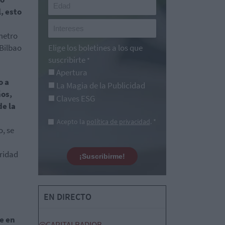
, esto
 metro
 Bilbao
Elige los boletines a los que
suscribirte
*
Apertura
o a
La Magia de la Publicidad
os,
Claves ESG
e la
Acepto la
política de privacidad
. *
, se
uridad
¡Suscribirme!
EN DIRECTO
e en
@CAPITALRADIOB