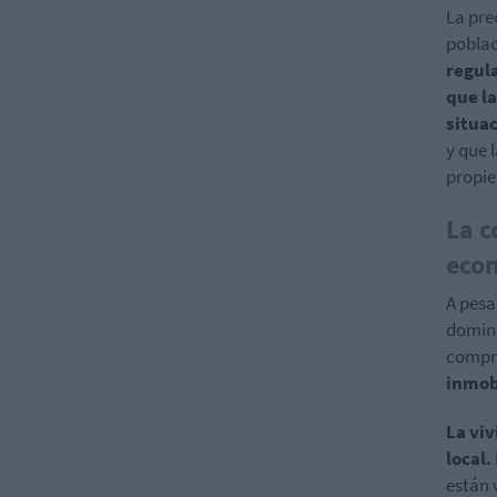
La pre
pobla
regula
que l
situa
y que 
propie
La c
eco
A pesa
domina
compra
inmob
La vi
local.
están 