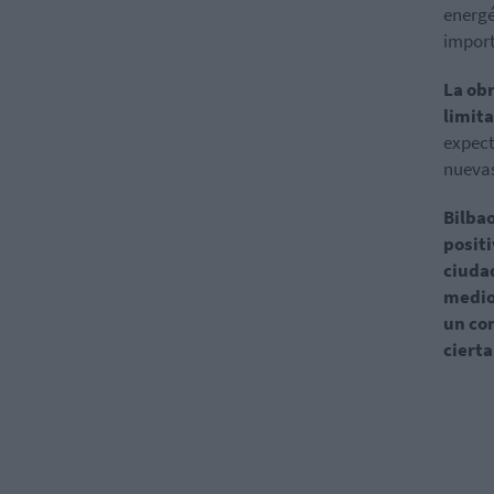
energé
import
La ob
limit
expect
nuevas
Bilbao
posit
ciuda
medio 
un co
cierta