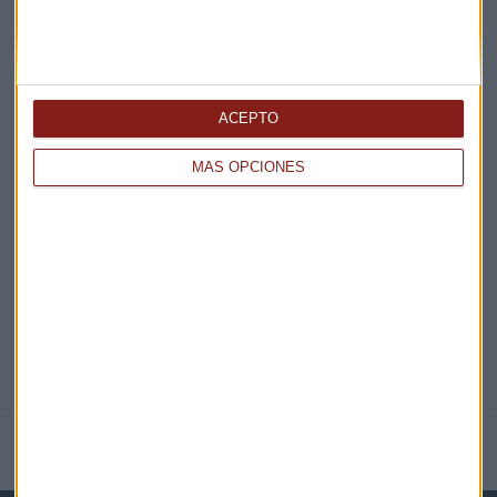
¡Suscribirme!
ACEPTO
EN DIRECTO
MÁS OPCIONES
@CAPITALRADIOB
NOTICIAS RELACIONADAS