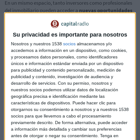
En un mismo espacio, tanto inversores como profesionales
del inmobiliario pueden acceder a
nuevas oportunidades
de desarrollo
, así como contar las últimas tendencias del
mercado.
Su privacidad es importante para nosotros
Sobre este asunto, Inversión Inmobiliario centra su análisis
Nosotros y nuestros 1538
socios
almacenamos y/o
esta semana con la ayuda de
Paula Morales, directora de
accedemos a información en un dispositivo, como cookies,
SIMED; e Ignacio Peinado, presidente de la Junta de
y procesamos datos personales, como identificadores
Promotores de la Asociación Provincial de
únicos e información estándar enviada por un dispositivo
Constructores y Promotores de Málaga.
para publicidad y contenido personalizado, medición de
publicidad y contenido, investigación de audiencia y
Y es que Andalucía se ha convertido en los últimos años en
desarrollo de servicios.
Con su permiso, nosotros y
un
polo muy importante de desarrollo
en diversas áreas
nuestros socios podemos utilizar datos de localización
geográfica precisa e identificación mediante las
de negocio. También dentro del sector inmobiliario.
características de dispositivos. Puede hacer clic para
otorgarnos su consentimiento a nosotros y a nuestros 1538
En el siguiente
podcast
, puedes escuchar al completo la
socios para que llevemos a cabo el procesamiento
conversación a tres mantenida durante el programa.
previamente descrito. De forma alternativa, puede acceder
Dentro del cual, se lanza la siguiente pregunta como base de
a información más detallada y cambiar sus preferencias
partida del análisis.
antes de otorgar o negar su consentimiento.
Tenga en