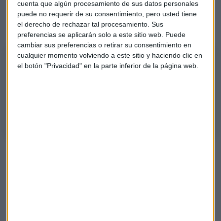
cuenta que algún procesamiento de sus datos personales
¿Cómo se presenta la feria en esta nueva
puede no requerir de su consentimiento, pero usted tiene
el derecho de rechazar tal procesamiento. Sus
edición del 2022?
preferencias se aplicarán solo a este sitio web. Puede
cambiar sus preferencias o retirar su consentimiento en
cualquier momento volviendo a este sitio y haciendo clic en
Llega el SIMED 2022 a Málaga
el botón "Privacidad" en la parte inferior de la página web.
Sobre este asunto, Inversión Inmobiliario centra su análisis esta semana
con la ayuda de Paula Morales, directora de SIMED; e Ignacio Peinado,
presidente de la Junta de Promotores de la Asociación Provincial de
Constructores y Promotores de Málaga.