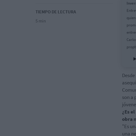
Inver
Entre
TIEMPO DE LECTURA
quien
5 min
promo
entre
Carlo
propt
Desde 
asequi
Comuni
son a 
jóvene
¿Es el
obra 
"Es un
una ne