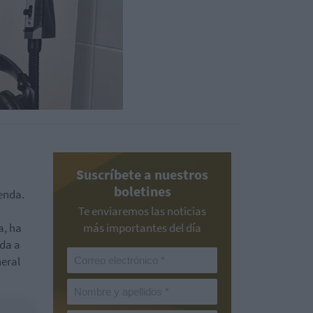
Suscríbete a nuestros
boletines
ienda.
Te enviaremos las noticias
a, ha
más importantes del día
nda a
neral