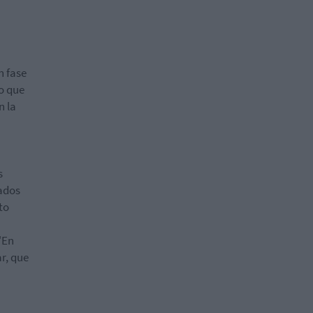
n fase
lo que
n la
s
tados
to
"En
r, que