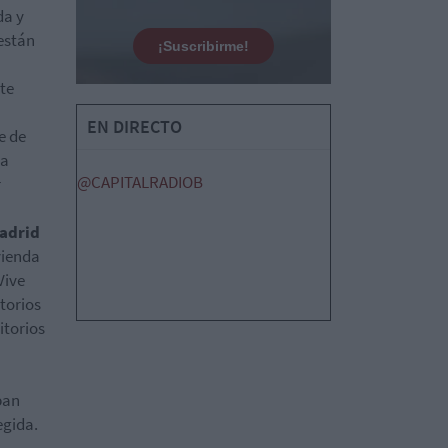
da y
 están
¡Suscribirme!
te
EN DIRECTO
e de
na
@CAPITALRADIOB
r
Madrid
vienda
Vive
torios
itorios
ban
egida.