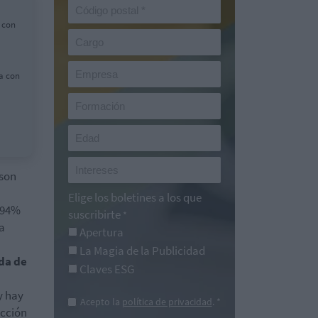
 con
va con
 son
a
Elige los boletines a los que
 94%
suscribirte
*
ra
Apertura
La Magia de la Publicidad
nda de
Claves ESG
y hay
Acepto la
política de privacidad
. *
ucción