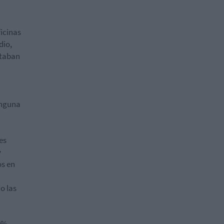
ficinas
dio,
staban
inguna
es
y
os en
o las