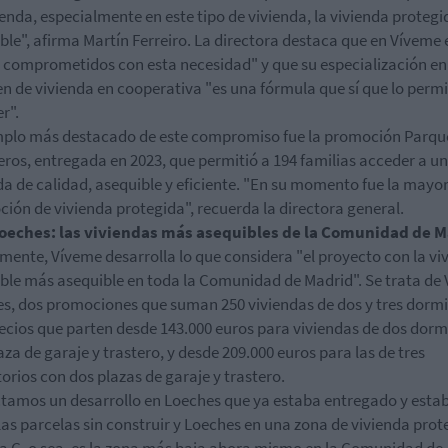
ienda, especialmente en este tipo de vivienda, la vivienda protegi
ble", afirma Martín Ferreiro. La directora destaca que en Víveme
 comprometidos con esta necesidad" y que su especialización en
n de vivienda en cooperativa "es una fórmula que sí que lo permi
r".
mplo más destacado de este compromiso fue la promoción Parqu
eros, entregada en 2023, que permitió a 194 familias acceder a u
da de calidad, asequible y eficiente. "En su momento fue la mayo
ión de vivienda protegida", recuerda la directora general.
Loeches: las viviendas más asequibles de la Comunidad de 
mente, Víveme desarrolla lo que considera "el proyecto con la vi
ble más asequible en toda la Comunidad de Madrid". Se trata de 
s, dos promociones que suman 250 viviendas de dos y tres dormi
ecios que parten desde 143.000 euros para viviendas de dos dorm
aza de garaje y trastero, y desde 209.000 euros para las de tres
orios con dos plazas de garaje y trastero.
tamos un desarrollo en Loeches que ya estaba entregado y esta
las parcelas sin construir y Loeches en una zona de vivienda prot