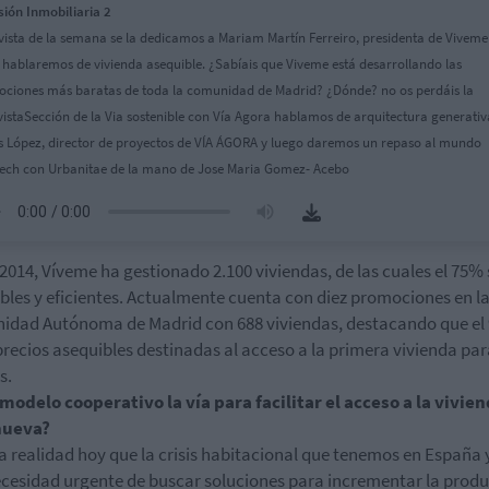
sión Inmobiliaria 2
vista de la semana se la dedicamos a Mariam Martín Ferreiro, presidenta de Viveme
 hablaremos de vivienda asequible. ¿Sabíais que Viveme está desarrollando las
ciones más baratas de toda la comunidad de Madrid? ¿Dónde? no os perdáis la
vistaSección de la Via sostenible con Vía Agora hablamos de arquitectura generati
s López, director de proyectos de VÍA ÁGORA y luego daremos un repaso al mundo
ech con Urbanitae de la mano de Jose Maria Gomez- Acebo
2014, Víveme ha gestionado 2.100 viviendas, de las cuales el 75%
bles y eficientes. Actualmente cuenta con diez promociones en l
dad Autónoma de Madrid con 688 viviendas, destacando que el
precios asequibles destinadas al acceso a la primera vivienda pa
s.
 modelo cooperativo la vía para facilitar el acceso a la vivie
nueva?
a realidad hoy que la crisis habitacional que tenemos en España 
cesidad urgente de buscar soluciones para incrementar la prod