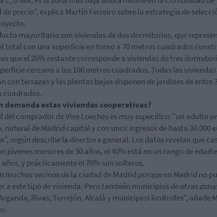
a C, o sea, es la zona más baja ahora mismo en la Comunidad de
 de precio", explica Martín Ferreiro sobre la estrategia de selecci
royecto.
ducto mayoritario son viviendas de dos dormitorios, que represen
l total con una superficie en torno a 70 metros cuadrados constr
as que el 26% restante corresponde a viviendas de tres dormitor
perficie cercana a los 100 metros cuadrados. Todas las viviendas
n con terrazas y las plantas bajas disponen de jardines de entre 3
s cuadrados.
n demanda estas viviendas cooperativas?
fil del comprador de Vive Loeches es muy específico: "un adulto j
o, natural de Madrid capital y con unos ingresos de hasta 30.000 
s", según describe la directora general. Los datos revelan que cas
n jóvenes menores de 30 años, el 40% está en un rango de edad 
0 años, y prácticamente el 76% son solteros.
n muchos vecinos de la ciudad de Madrid porque en Madrid no p
r a este tipo de vivienda. Pero también municipios de otras zona
rganda, Rivas, Torrejón, Alcalá y municipios limítrofes", añade 
o.