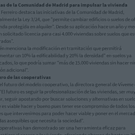
as de la Comunidad de Madrid para impulsar la vivienda
 Ferreiro destaca las iniciativas de la Comunidad de Madrid,
almente la Ley 3/24, que "permite cambiar edificios o suelos de o
enda protegida en alquiler". Desde su aplicación hace un año y me
n solicitado licencia para casi 4.000 viviendas sobre suelos que e
rados".
n menciona la modificación en tramitación que permitirá
mentar un 10% la edificabilidad y 20% la densidad" en suelos ya
icados, lo que podría sumar "más de 15.000 viviendas sin hacer n
ión adicional".
uro de las cooperativas
el futuro del modelo cooperativo, la directora general de Víveme 
 "El futuro es seguir la profesionalización de las viviendas, ser mu
r, seguir apostando por buscar soluciones y alternativas en suel
e es viable hacer y bueno pues tener ese compromiso de todos los
s que intervenimos para poder hacer viable y poner en el mercad
das asequibles que necesita la sociedad".
operativas han demostrado ser una herramienta eficaz para