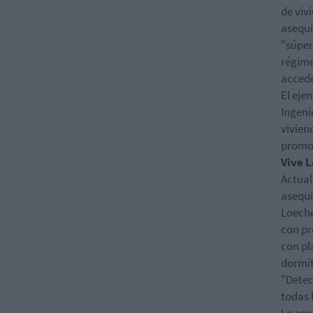
de viv
asequi
"súper
régime
accede
El eje
Ingeni
vivien
promoc
Vive 
Actual
asequi
Loeche
con pr
con pl
dormit
"Detec
todas 