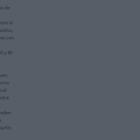
ón de
tan el
uidos,
ios con
0 y 80
oven
euros
i el
entre
ueden
s
Martín