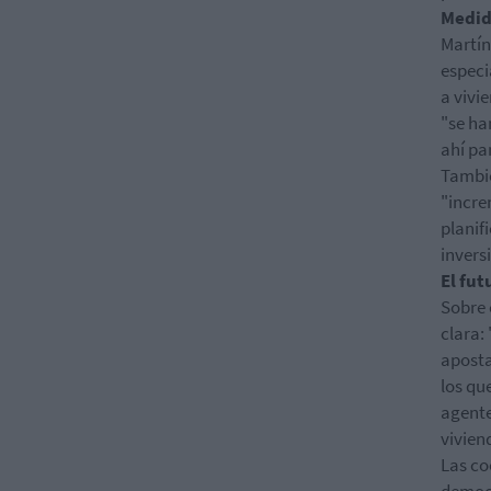
Medid
Martín
especi
a vivi
"se ha
ahí pa
Tambié
"incre
planif
invers
El fut
Sobre 
clara:
aposta
los qu
agente
vivien
Las co