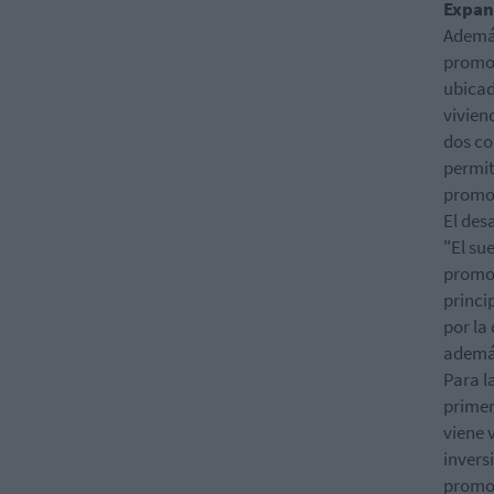
Expans
Además
promoc
ubicad
vivien
dos co
permit
promo
El des
"El su
promoc
princi
por la
además
Para l
primer
viene 
invers
promo