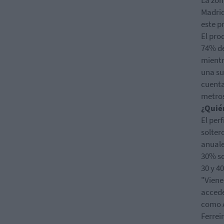
La zon
Madrid
este p
El pro
74% de
mientr
una su
cuenta
metro
¿Quié
El per
solter
anuale
30% so
30 y 4
"Viene
accede
como A
Ferreir