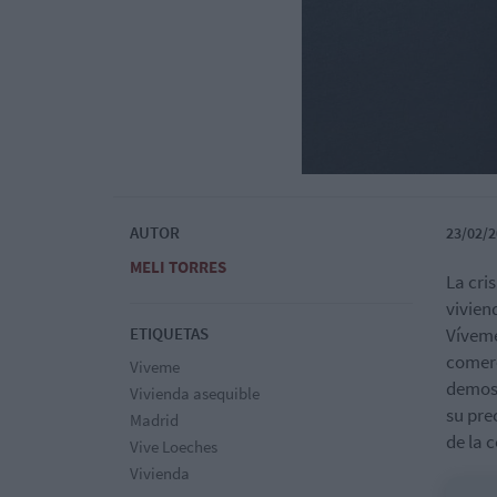
AUTOR
23/02/2
MELI TORRES
La cri
vivien
ETIQUETAS
Víveme
comerc
Viveme
demost
Vivienda asequible
su pre
Madrid
de la 
Vive Loeches
Vivienda