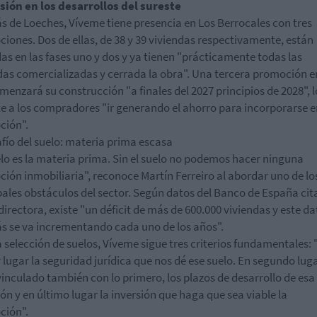
ión en los desarrollos del sureste
 de Loeches, Víveme tiene presencia en Los Berrocales con tres
iones. Dos de ellas, de 38 y 39 viviendas respectivamente, están
as en las fases uno y dos y ya tienen "prácticamente todas las
das comercializadas y cerrada la obra". Una tercera promoción e
menzará su construcción "a finales del 2027 principios de 2028", 
e a los compradores "ir generando el ahorro para incorporarse e
ción".
afío del suelo: materia prima escasa
elo es la materia prima. Sin el suelo no podemos hacer ninguna
ión inmobiliaria", reconoce Martín Ferreiro al abordar uno de lo
pales obstáculos del sector. Según datos del Banco de España ci
 directora, existe "un déficit de más de 600.000 viviendas y este da
 se va incrementando cada uno de los años".
a selección de suelos, Víveme sigue tres criterios fundamentales: 
 lugar la seguridad jurídica que nos dé ese suelo. En segundo luga
vinculado también con lo primero, los plazos de desarrollo de esa
ión y en último lugar la inversión que haga que sea viable la
ción".