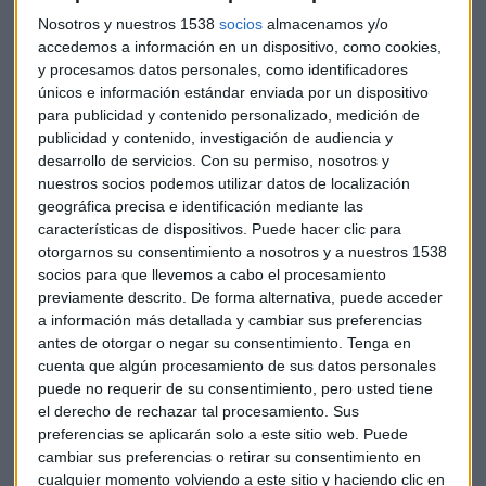
glucosa en casa
Nosotros y nuestros 1538
socios
almacenamos y/o
accedemos a información en un dispositivo, como cookies,
Permite que los pacientes
detecten los niveles altos o
y procesamos datos personales, como identificadores
bajos de glucosa en la sangre.
únicos e información estándar enviada por un dispositivo
Permite confirmar de inmediato la
hipoglucemia o
para publicidad y contenido personalizado, medición de
hiperglucemia
aguda.
publicidad y contenido, investigación de audiencia y
desarrollo de servicios.
Con su permiso, nosotros y
La
tecnología
facilita la educación del paciente sobre la
nuestros socios podemos utilizar datos de localización
diabetes y su control al dar a los pacientes más
geográfica precisa e identificación mediante las
responsabilidades de autocuidados.
características de dispositivos. Puede hacer clic para
Motiva
y educa a los pacientes a tener autocontrol sobre
otorgarnos su consentimiento a nosotros y a nuestros 1538
su salud.Se entiende que es mejor contar con un medidor
socios para que llevemos a cabo el procesamiento
previamente descrito. De forma alternativa, puede acceder
de glucosa en casa y no tener la necesidad de salir y
a información más detallada y cambiar sus preferencias
arriesgarse tanto, sobretodo en este tiempo de
antes de otorgar o negar su consentimiento.
Tenga en
aislamientos.
cuenta que algún procesamiento de sus datos personales
Nota importante
- la Organización Mundial de la Salud
puede no requerir de su consentimiento, pero usted tiene
(OMS) recomienda que para la toma de muestras de
el derecho de rechazar tal procesamiento. Sus
sangre con los glucómetros de casa, se utilicen los dedos
preferencias se aplicarán solo a este sitio web. Puede
cambiar sus preferencias o retirar su consentimiento en
medio o anular para las pruebas de glucosa en sangre
cualquier momento volviendo a este sitio y haciendo clic en