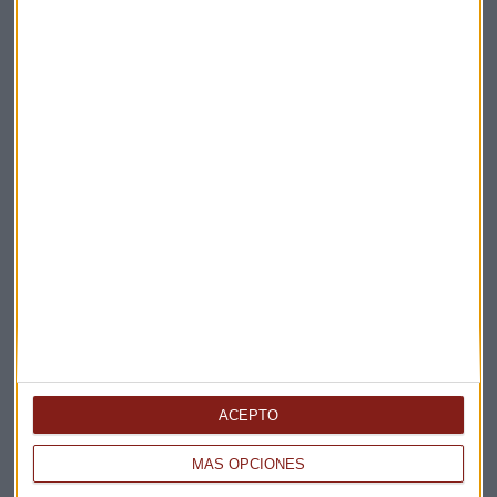
Suscríbete a nuestros boletines
Te enviaremos las noticias más importantes del día
ACEPTO
MÁS OPCIONES