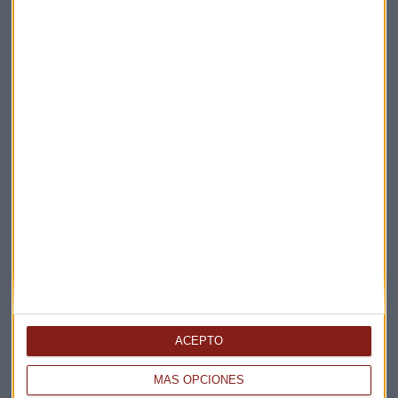
Elige los boletines a los que suscribirte
*
Apertura
La Magia de la Publicidad
Claves ESG
Acepto la
política de privacidad
. *
¡Suscribirme!
EN DIRECTO
@CAPITALRADIOB
ACEPTO
MÁS OPCIONES