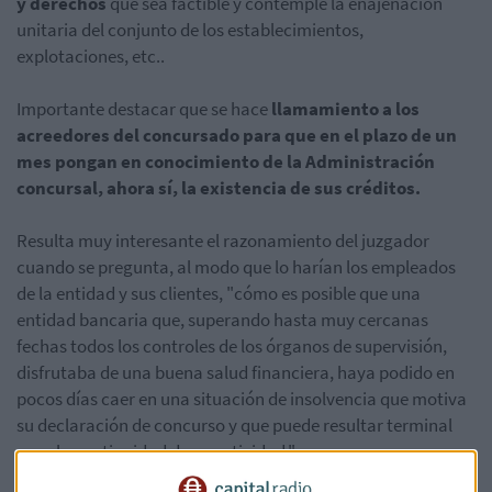
y derechos
que sea factible y contemple la enajenación
unitaria del conjunto de los establecimientos,
explotaciones, etc..
Importante destacar que se hace
llamamiento a los
acreedores del concursado para que en el plazo de un
mes pongan en conocimiento de la Administración
concursal, ahora sí, la existencia de sus créditos.
Resulta muy interesante el razonamiento del juzgador
cuando se pregunta, al modo que lo harían los empleados
de la entidad y sus clientes, "cómo es posible que una
entidad bancaria que, superando hasta muy cercanas
fechas todos los controles de los órganos de supervisión,
disfrutaba de una buena salud financiera, haya podido en
pocos días caer en una situación de insolvencia que motiva
su declaración de concurso y que puede resultar terminal
para la continuidad de su actividad."