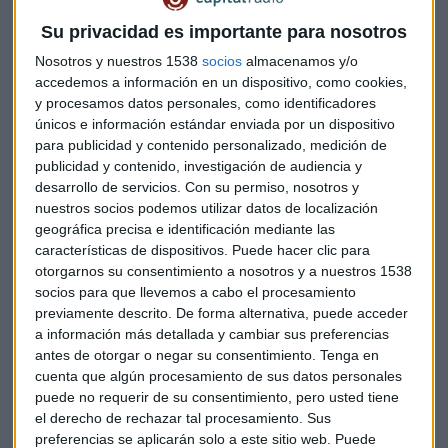
El Tribunal se responde que la "situación de insolvencia es
Su privacidad es importante para nosotros
absolutamente compatible con la existencia de un balance
saneado si, al propio tiempo, la sociedad carece de liquidez
Nosotros y nuestros 1538
socios
almacenamos y/o
para atender regularmente sus obligaciones".
accedemos a información en un dispositivo, como cookies,
y procesamos datos personales, como identificadores
únicos e información estándar enviada por un dispositivo
Entiende, además, que el entorno de hechos próximos
para publicidad y contenido personalizado, medición de
(intervención del Banco de España, la decisión de dimisión
publicidad y contenido, investigación de audiencia y
en bloque del Consejo de Administración, el anuncio del
desarrollo de servicios.
Con su permiso, nosotros y
expediente abierto por parte del SEPLAC y el inicio de
nuestros socios podemos utilizar datos de localización
actuaciones por parte del Ministerio Fiscal, con la
geográfica precisa e identificación mediante las
correspondiente fuga de depósitos) apuntan al hecho
características de dispositivos. Puede hacer clic para
otorgarnos su consentimiento a nosotros y a nuestros 1538
inevitable de que
la entidad, de haber proseguido
socios para que llevemos a cabo el procesamiento
operando al mismo ritmo de salida de fondos, se habría
previamente descrito. De forma alternativa, puede acceder
situado en una situación de imposibilidad manifiesta
a información más detallada y cambiar sus preferencias
de continuar cumpliendo regularmente con sus
antes de otorgar o negar su consentimiento.
Tenga en
obligaciones exigibles por falta de liquidez, y en
cuenta que algún procesamiento de sus datos personales
particular a las peticiones de retirada de depósitos
que
puede no requerir de su consentimiento, pero usted tiene
se habrían seguido produciendo; lo cual se juzga subsumible
el derecho de rechazar tal procesamiento. Sus
preferencias se aplicarán solo a este sitio web. Puede
en el presupuesto de la insolvencia inminente de la entidad,