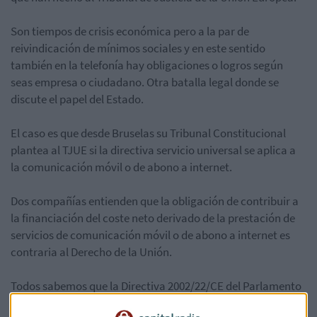
Son tiempos de crisis económica pero a la par de
reivindicación de mínimos sociales y en este sentido
también en la telefonía hay obligaciones o logros según
seas empresa o ciudadano. Otra batalla legal donde se
discute el papel del Estado.
El caso es que desde Bruselas su Tribunal Constitucional
plantea al TJUE si la directiva servicio universal se aplica a
la comunicación móvil o de abono a internet.
Dos compañías entienden que la obligación de contribuir a
la financiación del coste neto derivado de la prestación de
servicios de comunicación móvil o de abono a internet es
contraria al Derecho de la Unión.
Todos sabemos que la Directiva 2002/22/CE del Parlamento
Europea y del Consejo de 7 de marzo de 2002 llama al