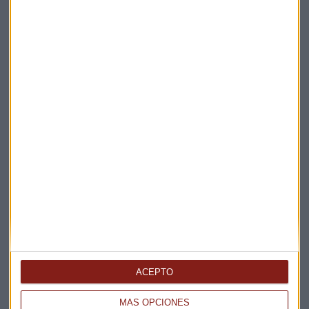
Elige los boletines a los que suscribirte
*
Apertura
La Magia de la Publicidad
Claves ESG
Acepto la
política de privacidad
. *
¡Suscribirme!
EN DIRECTO
@CAPITALRADIOB
ACEPTO
MÁS OPCIONES