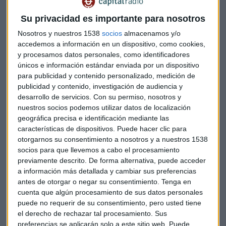
conjunto mínimo de servicios del que deben disponer todos
los usuarios finales servicios universal (Directiva 2002/22/CE
Su privacidad es importante para nosotros
del Parlamento Europea y del Consejo de 7 de marzo de
Nosotros y nuestros 1538
socios
almacenamos y/o
2002, relativa al servicio universal y los derechos de los
accedemos a información en un dispositivo, como cookies,
usuarios en relación con las redes y los servicios de
y procesamos datos personales, como identificadores
comunicaciones electrónicas, modificada por la Directiva
únicos e información estándar enviada por un dispositivo
2009/136/CE del Parlamento Europeo y del Consejo, de 25 de
para publicidad y contenido personalizado, medición de
noviembre de 2009).
publicidad y contenido, investigación de audiencia y
desarrollo de servicios.
Con su permiso, nosotros y
nuestros socios podemos utilizar datos de localización
Esto supone en la práctica que las compañías que superen
geográfica precisa e identificación mediante las
un determinado volumen de negocios han de contribuir a
características de dispositivos. Puede hacer clic para
financiarlo, de la misma forma que se constituye un fondo
otorgarnos su consentimiento a nosotros y a nuestros 1538
para dicho servicio universal en materia de tarifas sociales
socios para que llevemos a cabo el procesamiento
que compensará a los proveedores que hayan de prestarlo
previamente descrito. De forma alternativa, puede acceder
sin que suponga una carga injusta.
a información más detallada y cambiar sus preferencias
antes de otorgar o negar su consentimiento.
Tenga en
cuenta que algún procesamiento de sus datos personales
El Tribunal de Justicia de la Unión Europea dice que si bien
puede no requerir de su consentimiento, pero usted tiene
los Estados miembros han de garantizar la conexión a la red
el derecho de rechazar tal procesamiento. Sus
pública desde ubicaciones fijas esto no es así con las
preferencias se aplicarán solo a este sitio web. Puede