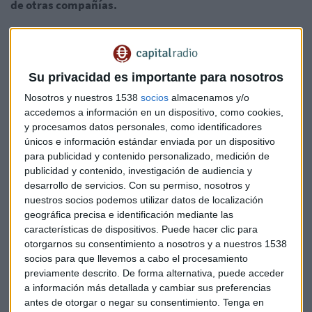
de otras compañías.
Como ha ye dicho, en el fondo la Unión Europea está
construyendo su propio modelo en la materia aunque yo me
pregunto si no se acabará castigando el éxito de una
Su privacidad es importante para nosotros
compañía que tiene muchas otras alternativas en el
Nosotros y nuestros 1538
socios
almacenamos y/o
mercado. En otras palabras, que a los usuarios no nos
accedemos a información en un dispositivo, como cookies,
convenzan otros buscadores no puede ser una razón de
y procesamos datos personales, como identificadores
peso para sancionar al que acierta en el mercado.
únicos e información estándar enviada por un dispositivo
para publicidad y contenido personalizado, medición de
Lo que está claro, y lo adelantamos ayer mismo, es que los
publicidad y contenido, investigación de audiencia y
desarrollo de servicios.
Con su permiso, nosotros y
buscadores de conductas impropias en el mercado de la
nuestros socios podemos utilizar datos de localización
Unión Europea no han dado con una solución y
geográfica precisa e identificación mediante las
seguramente el asunto acabará en los tribunales.
características de dispositivos. Puede hacer clic para
otorgarnos su consentimiento a nosotros y a nuestros 1538
De todas formas, el derecho de la competencia tiene que
socios para que llevemos a cabo el procesamiento
evolucionar y aparcar viejos dogmas puestos en práctica a
previamente descrito. De forma alternativa, puede acceder
partir del primer tercio del siglo XX para introducir una
a información más detallada y cambiar sus preferencias
antes de otorgar o negar su consentimiento.
Tenga en
nueva variable: La voluntad, las preferencias del