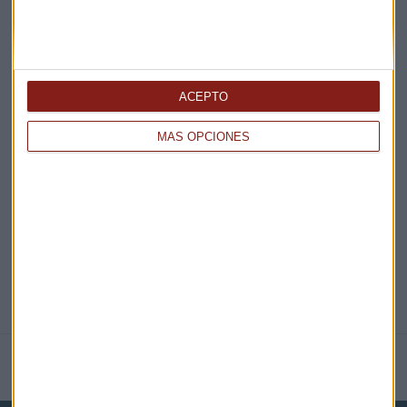
¡Suscribirme!
ACEPTO
EN DIRECTO
MÁS OPCIONES
@CAPITALRADIOB
NOTICIAS RELACIONADAS