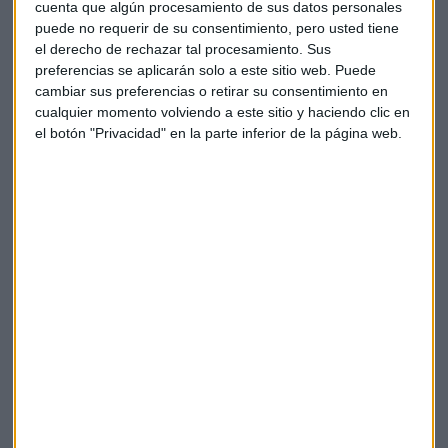
cuenta que algún procesamiento de sus datos personales
consumidor directo por dichas soluciones presuntamente
puede no requerir de su consentimiento, pero usted tiene
transgresoras.
el derecho de rechazar tal procesamiento. Sus
preferencias se aplicarán solo a este sitio web. Puede
¿Acaso un concesionario ha de ser siempre multimarca? Y
cambiar sus preferencias o retirar su consentimiento en
los grandes almacenes ¿No tienen productos propios en
cualquier momento volviendo a este sitio y haciendo clic en
posiciones destacadas? ¿O qué hace el supermercado con
el botón "Privacidad" en la parte inferior de la página web.
sus marcas blancas? ¿Dónde está el límite, el exceso?
Me parece que
se está minusvalorando la capacidad de
un consumidor
que, al final de todo, creo que tiene que ser
el protagonista en un entorno de, parecía, libre mercado.
Igual hay que valorar el valor añadido que algunas
soluciones aportan a los consumidores. ¿Nadie tiene en
cuenta que cualquiera de las empresas que ofrecen dichas
soluciones tienen alternativas que no triunfan por mucho
que lo pretendan sus direcciones? ¿Por qué tiene que ser
potencialmente agresivas?