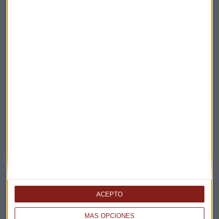
Suscríbete a nuestros boletines
Te enviaremos las noticias más importantes del día
ACEPTO
MÁS OPCIONES