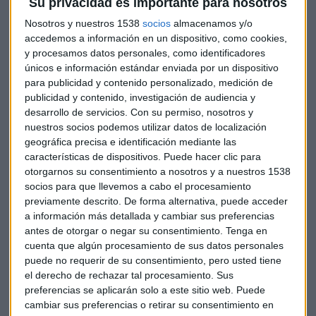
Su privacidad es importante para nosotros
aseguramos de hacer una decisión lo más adaptada posible
Nosotros y nuestros 1538
socios
almacenamos y/o
a nuestras propias características. Este aspecto es
accedemos a información en un dispositivo, como cookies,
fundamental sobre todo a la hora de
valorar la comodidad
y procesamos datos personales, como identificadores
que puede darnos un producto y también su manejo.
Es
únicos e información estándar enviada por un dispositivo
por ello que vale especialmente a la hora de comprar
para publicidad y contenido personalizado, medición de
vehículos, colchones, mandos videoconsolas, accesorios en
publicidad y contenido, investigación de audiencia y
general, etc.
desarrollo de servicios.
Con su permiso, nosotros y
nuestros socios podemos utilizar datos de localización
3.- Permite poner a prueba el producto
geográfica precisa e identificación mediante las
características de dispositivos. Puede hacer clic para
Cuando probamos un producto antes de comprarlo,
otorgarnos su consentimiento a nosotros y a nuestros 1538
socios para que llevemos a cabo el procesamiento
podemos ponerlo a prueba en condiciones parecidas a
previamente descrito. De forma alternativa, puede acceder
aquellas en las que vamos a darles uso. Es por lo tanto un
a información más detallada y cambiar sus preferencias
paso fundamental
antes de adquirir un nuevo objeto
ya
antes de otorgar o negar su consentimiento.
Tenga en
que nos permite probarlo y con ello medir su resistencia, su
cuenta que algún procesamiento de sus datos personales
respuesta, etc.
puede no requerir de su consentimiento, pero usted tiene
el derecho de rechazar tal procesamiento. Sus
Este punto es de especial relevancia en aparatos que deban
preferencias se aplicarán solo a este sitio web. Puede
ser conducidos o, en general, objetos que vayamos a tener
cambiar sus preferencias o retirar su consentimiento en