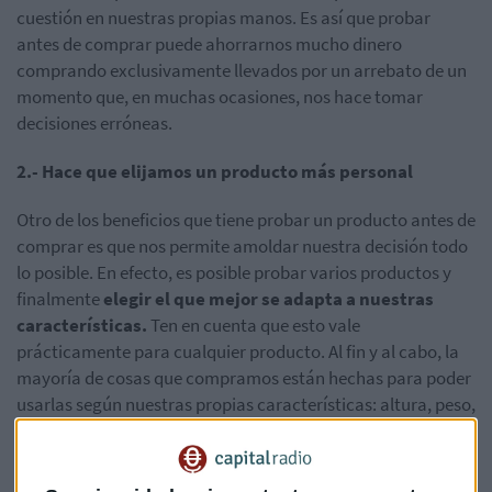
cuestión en nuestras propias manos. Es así que probar
antes de comprar puede ahorrarnos mucho dinero
comprando exclusivamente llevados por un arrebato de un
momento que, en muchas ocasiones, nos hace tomar
decisiones erróneas.
2.- Hace que elijamos un producto más personal
Otro de los beneficios que tiene probar un producto antes de
comprar es que nos permite amoldar nuestra decisión todo
lo posible. En efecto, es posible probar varios productos y
finalmente
elegir el que mejor se adapta a nuestras
características.
Ten en cuenta que esto vale
prácticamente para cualquier producto. Al fin y al cabo, la
mayoría de cosas que compramos están hechas para poder
usarlas según nuestras propias características: altura, peso,
figura, etc.
Por ello, al probar un objeto antes de comprarlo nos