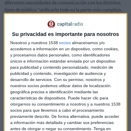
diferentes necesidades de comunicación con los distintos
tipos de público “unificarlo todo es la parte más compleja,
sobre todo la unión entre lo físico y lo digital. La fidelidad se
construye a través de diferentes vías, pero la clave es la
personalización y la fusión entre todas las áreas de la
Su privacidad es importante para nosotros
empresa”.
Nosotros y nuestros 1538
socios
almacenamos y/o
accedemos a información en un dispositivo, como cookies,
Un aspecto en el que coincide
Marisa Martínez, Strategic
y procesamos datos personales, como identificadores
Customer Marketing&Operations de Lowi
quien ha
únicos e información estándar enviada por un dispositivo
explicado que la fidelización es querer estar y para ello
para publicidad y contenido personalizado, medición de
propone tres palancas: el reconocimiento, la gratitud y el
publicidad y contenido, investigación de audiencia y
respeto. “Cuando hablamos de reconocimiento, no somos
desarrollo de servicios.
Con su permiso, nosotros y
un número más, hay que conocer emocionalmente al
nuestros socios podemos utilizar datos de localización
geográfica precisa e identificación mediante las
cliente. La parte de gratitud, es tener en cuenta que el
características de dispositivos. Puede hacer clic para
cliente nos ha elegido y el respeto se traduce en una relación
otorgarnos su consentimiento a nosotros y a nuestros 1538
personal y tienes que cumplir esas reglas básicas para
socios para que llevemos a cabo el procesamiento
ganar su fidelidad. Estas tres palancas, son la base
previamente descrito. De forma alternativa, puede acceder
fundamental para crear las acciones de comunicación.
a información más detallada y cambiar sus preferencias
antes de otorgar o negar su consentimiento.
Tenga en