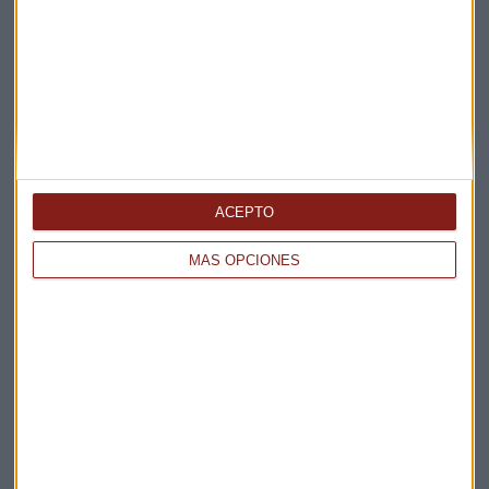
Suscríbete a nuestros boletines
Te enviaremos las noticias más importantes del día
ACEPTO
MÁS OPCIONES