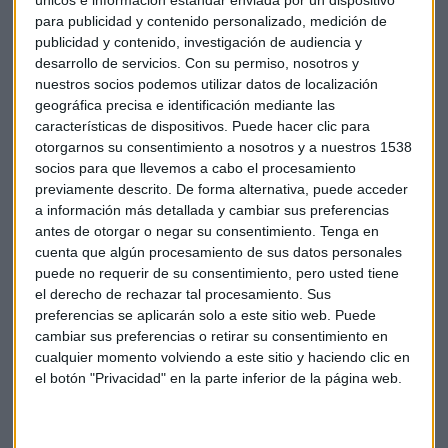
únicos e información estándar enviada por un dispositivo
0,33% hasta los 9.323 puntos, con lo que recupera buena
para publicidad y contenido personalizado, medición de
parte de lo perdido la semana anterior.
publicidad y contenido, investigación de audiencia y
desarrollo de servicios.
Con su permiso, nosotros y
El mercado sigue viviendo de la expectativa que se ha
nuestros socios podemos utilizar datos de localización
generado ante una posible bajada de tipos tanto en
EEUU
geográfica precisa e identificación mediante las
como en
Europa
, en las reuniones que el BCE celebrará el
características de dispositivos. Puede hacer clic para
otorgarnos su consentimiento a nosotros y a nuestros 1538
próximo 25 de julio y la Reserva Federal, el 31 de julio.
socios para que llevemos a cabo el procesamiento
previamente descrito. De forma alternativa, puede acceder
Diez valores de la Bolsa cierran en rojo, entre ellos
a información más detallada y cambiar sus preferencias
Santander, con un descenso del 0,55 %,
Repsol
(0,22 %) y
antes de otorgar o negar su consentimiento.
Tenga en
Telefónica
(0,18 %), mientras que la subida más destacada
cuenta que algún procesamiento de sus datos personales
fue para Enagas, que tras los fuertes descensos de la
puede no requerir de su consentimiento, pero usted tiene
semana pasada gana un 2,77 %, seguida de Ence, con un
el derecho de rechazar tal procesamiento. Sus
preferencias se aplicarán solo a este sitio web. Puede
avance del 2,21 %.
cambiar sus preferencias o retirar su consentimiento en
cualquier momento volviendo a este sitio y haciendo clic en
el botón "Privacidad" en la parte inferior de la página web.
Ibex
Bolsa
Bbva
Banco Santander