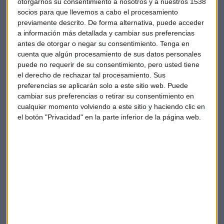
otorgarnos su consentimiento a nosotros y a nuestros 1538
socios para que llevemos a cabo el procesamiento
Al jugar a interpretar el papel de sus personajes Disney
previamente descrito. De forma alternativa, puede acceder
Frozen favoritos, los bebés adquieren destreza lingüística y
a información más detallada y cambiar sus preferencias
habilidades motrices finas, al tiempo que desarrollan la
antes de otorgar o negar su consentimiento.
Tenga en
cuenta que algún procesamiento de sus datos personales
conciencia social y la sensibilidad emocional. Háblale de la
puede no requerir de su consentimiento, pero usted tiene
relación de Elsa con su hermana Anna. Disfruta de la
el derecho de rechazar tal procesamiento. Sus
diversión creativa sin límites con Olaf, el muñeco de nieve.
preferencias se aplicarán solo a este sitio web. Puede
cambiar sus preferencias o retirar su consentimiento en
La canina al rescate
cualquier momento volviendo a este sitio y haciendo clic en
el botón "Privacidad" en la parte inferior de la página web.
La aventura comienza con
Marshall
en la cabina. La cabina
es extensible, puede alargarse hasta llegar donde estén las
llamas y socorrer a la gente. ¡Se alarga hasta 60 cm!