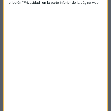
el botón "Privacidad" en la parte inferior de la página web.
en las filiales del Grupo.
Por su parte, el consejero delegado
Víctor del Pozo ejercerá las tareas de primer ejecutivo en las
áreas corporativas (económico-financiera,
real estate
,
recursos humanos y asesoría jurídica, entre otras) y en las
áreas del negocio de
retail
, incluidas sociedades como
Supercor, Bricor y Sfera.
El Corte Inglés
Viajes El Corte Inglés
Suscríbete a nuestros boletines
Te enviaremos las noticias más importantes del día