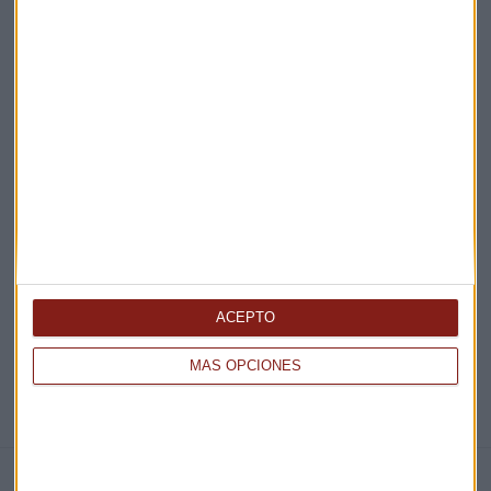
Acepto la
política de privacidad
. *
¡Suscribirme!
EN DIRECTO
@CAPITALRADIOB
ACEPTO
MÁS OPCIONES
NOTICIAS RELACIONADAS