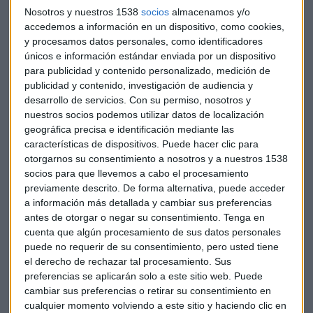
representación institucional del Grupo.
Nosotros y nuestros 1538
socios
almacenamos y/o
accedemos a información en un dispositivo, como cookies,
y procesamos datos personales, como identificadores
“El Consejo de Administración me ha dado hoy su confianza
únicos e información estándar enviada por un dispositivo
para liderar un equipo profesional que admiro, respeto y
para publicidad y contenido personalizado, medición de
conozco muy bien porque llevo toda la vida ligada a la
publicidad y contenido, investigación de audiencia y
empresa”, ha comentado Marta Álvarez. También ha
desarrollo de servicios.
Con su permiso, nosotros y
señalado que “los dos pilares fundamentales para tener
nuestros socios podemos utilizar datos de localización
éxito en el comercio son el producto y las personas. Por ello
geográfica precisa e identificación mediante las
ofrecemos a nuestros clientes una experiencia de compra
características de dispositivos. Puede hacer clic para
otorgarnos su consentimiento a nosotros y a nuestros 1538
excelente proponiéndoles los mejores productos, las
socios para que llevemos a cabo el procesamiento
mejores marcas y un servicio profesional y cercano”. Y ha
previamente descrito. De forma alternativa, puede acceder
añadido: “
No tengo duda de que en El Corte Inglés
a información más detallada y cambiar sus preferencias
contamos con el mejor equipo profesional,
el más
antes de otorgar o negar su consentimiento.
Tenga en
competente y el más comprometido con la empresa”.
cuenta que algún procesamiento de sus datos personales
puede no requerir de su consentimiento, pero usted tiene
Jesús Nuño de la Rosa mantendrá las presidencias de
el derecho de rechazar tal procesamiento. Sus
Viajes El Corte Inglés, Seguros El Corte Inglés,
preferencias se aplicarán solo a este sitio web. Puede
cambiar sus preferencias o retirar su consentimiento en
Informática El Corte Inglés y Financiera El Corte Inglés,
cualquier momento volviendo a este sitio y haciendo clic en
y actuará como consejero delegado con responsabilidades