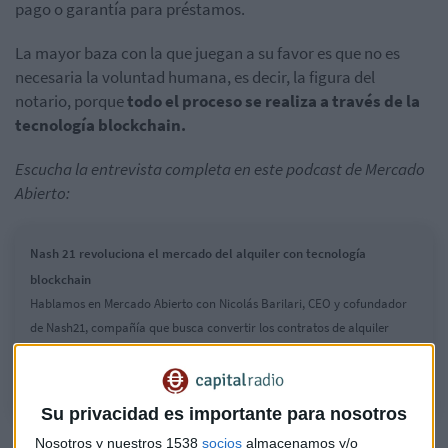
pago o garantía para préstamos.
La mayor baza con la que juegan a su favor es que no es
necesaria la voluntad humana, es decir, la figura del
notario, porque
todo el proceso se realiza a través de la
tecnología blockchain.
Escucha la entrevista completa en este podcast de Mercado
Abierto:
Nash 21 revoluciona el mercado del alquiler con tecnología
blockchain
Hablamos en Mercado Abierto con Nicolás Barilari, CEO y cofundador
de Nash21, compañía que busca convertir los contratos de alquiler
tradicionales, en contratos inteligentes
Su privacidad es importante para nosotros
Nosotros y nuestros 1538
socios
almacenamos y/o