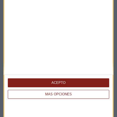
Suscríbete a nuestros boletines
Te enviaremos las noticias más importantes del día
ACEPTO
MÁS OPCIONES
Elige los boletines a los que suscribirte
*