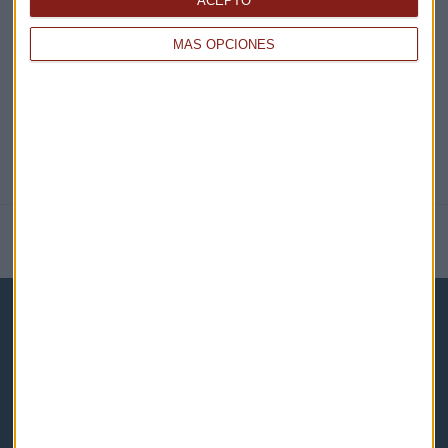
ACEPTO
@CAPITALRADIOB
MÁS OPCIONES
NOTICIAS RELACIONADAS
Capital Radio