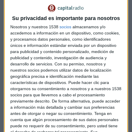
contrato de comisión en exclusiva para la venta de
combustibles y carburantes y arrendamiento de la estación
Su privacidad es importante para nosotros
de servicio.
Nosotros y nuestros 1538
socios
almacenamos y/o
El Tribunal Supremo fundamenta su sentencia en dos
accedemos a información en un dispositivo, como cookies,
y procesamos datos personales, como identificadores
resoluciones del Tribunal de Justicia de la Unión Europea:
únicos e información estándar enviada por un dispositivo
Los casos Bright Service y Pedro IV Servicios. Al final decide
para publicidad y contenido personalizado, medición de
que el pacto de exclusividad estuvo excluido del ámbito de
publicidad y contenido, investigación de audiencia y
aplicación del artículo 81,1 TCE (actual 101.1 TFUE) hasta el
desarrollo de servicios.
Con su permiso, nosotros y
31 de diciembre de 2001, de forma que a partir del 1 de enero
nuestros socios podemos utilizar datos de localización
de 2002, el acuerdo era nulo de pleno derecho.
geográfica precisa e identificación mediante las
características de dispositivos. Puede hacer clic para
otorgarnos su consentimiento a nosotros y a nuestros 1538
Además afirma que
tanto el contrato de superficie como
socios para que llevemos a cabo el procesamiento
el de arrendamiento se verán afectados porque
previamente descrito. De forma alternativa, puede acceder
respondían a una finalidad común, existiendo un
a información más detallada y cambiar sus preferencias
equilibrio de prestaciones que se rompe al declararse
antes de otorgar o negar su consentimiento.
Tenga en
nula la cláusula de suministro en exclusiva a los pocos
cuenta que algún procesamiento de sus datos personales
años de firmarse el contrato, sin que haya habido
puede no requerir de su consentimiento, pero usted tiene
el derecho de rechazar tal procesamiento. Sus