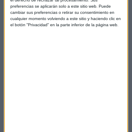
tiempo de amortizarse la inversión realizada por la
preferencias se aplicarán solo a este sitio web. Puede
demandada.
cambiar sus preferencias o retirar su consentimiento en
cualquier momento volviendo a este sitio y haciendo clic en
En conclusión, ambas partes van a tener que hacer un
el botón "Privacidad" en la parte inferior de la página web.
esfuerzo por hacer la consecuente liquidación valorando las
inversión realizada y no amortizada por REPSOL que ha
revertido en favor de la demandante que es propietaria del
terreno donde se construyó la estación de servicio así como
las cantidades de más que la distribuidora pagó por el
combustible suministrado en relación con los precios
medios del suministro de la zona. Es probable que estemos
ante el inicio de otro pleito...
Repsol
Tribunal Supremo
Contratos
Exclusividad
Equilibrio contractual
Tribunal Justicia Unión Europea
Combustible