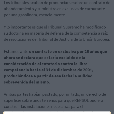
Los tribunales acaban de pronunciarse sobre un contrato de
abanderamiento y suministro en exclusiva de carburante
por una gasolinera, esencialmente.
Y lo importante es que el Tribunal Supremo ha modificado
su doctrina en materia de defensa de la competencia a raíz
de resoluciones del Tribunal de Justicia de la Unión Europea.
Estamos ante
un contrato en exclusiva por 25 años que
ahora se declara que estaría excluido de la
consideración de atentatorio contra la libre
competencia hasta el 31 de diciembre de 2001,
produciéndose a partir de esa fecha la nulidad
sobrevenida del mismo.
Ambas partes habían pactado, por un lado, un derecho de
superficie sobre unos terrenos para que REPSOL pudiera
construir las instalaciones necesarias para el
funcionamiento de una estación de servicio. Por otro, un