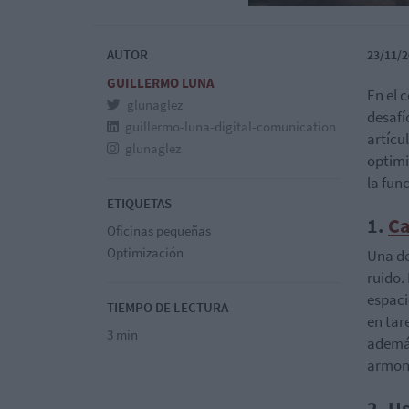
AUTOR
23/11/2
GUILLERMO LUNA
En el 
glunaglez
desafí
guillermo-luna-digital-comunication
artícu
glunaglez
optimi
la fun
ETIQUETAS
1.
Ca
Oficinas pequeñas
Optimización
Una de
ruido.
espaci
TIEMPO DE LECTURA
en tar
3 min
además
armoni
2. U