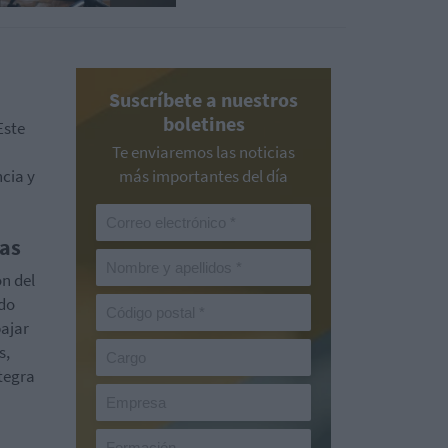
Suscríbete a nuestros
boletines
Este
Te enviaremos las noticias
ncia y
más importantes del día
nas
ón del
ndo
bajar
s,
tegra