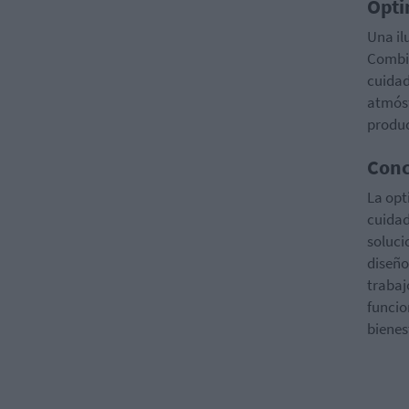
Ópt
Una il
Combin
cuidad
atmósf
produc
Conc
La opt
cuidad
soluci
diseño
trabaj
funcio
bienes