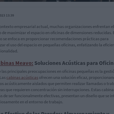
023 13:39
contexto empresarial actual, muchas organizaciones enfrentan el
o de maximizar el espacio en oficinas de dimensiones reducidas. 
lo se enfoca en proporcionar recomendaciones prácticas para
zar el uso del espacio en pequeñas oficinas, enfatizando la eficie
cionalidad.
binas Meavo:
Soluciones Acústicas para Ofici
 las principales preocupaciones en oficinas pequeñas es la gesti
 Las
cabinas acústicas
ofrecen una solución eficaz, proporciona
os acústicamente aislados que permiten realizar llamadas o tra
eas que requieren concentración sin interrupciones. Estas cabina
 de ser funcionalmente efectivas, presentan un diseño que se in
osamente en el entorno de trabajo.
so Efectivo de las Paredes: Almacenamiento y