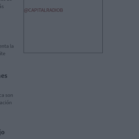
ás
@CAPITALRADIOB
enta la
ite
nes
ca son
zación
jo