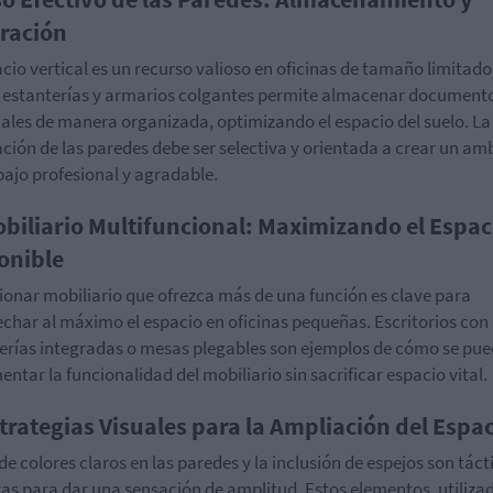
ración
acio vertical es un recurso valioso en oficinas de tamaño limitado.
 estanterías y armarios colgantes permite almacenar documento
ales de manera organizada, optimizando el espacio del suelo. La
ción de las paredes debe ser selectiva y orientada a crear un am
bajo profesional y agradable.
obiliario Multifuncional: Maximizando el Espac
onible
ionar mobiliario que ofrezca más de una función es clave para
char al máximo el espacio en oficinas pequeñas. Escritorios con
erías integradas o mesas plegables son ejemplos de cómo se pu
entar la funcionalidad del mobiliario sin sacrificar espacio vital.
strategias Visuales para la Ampliación del Espa
 de colores claros en las paredes y la inclusión de espejos son táct
vas para dar una sensación de amplitud. Estos elementos, utiliza