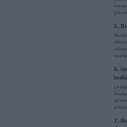
manera
grande
5. D
Manten
difere
colabo
una fá
6. I
Inal
La dig
fundam
de her
entorn
7. I