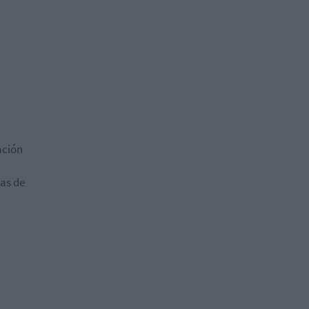
ación
cas de