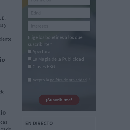
 El
s y
Elige los boletines a los que
biente
suscribirte
*
Apertura
io
La Magia de la Publicidad
Claves ESG
Acepto la
política de privacidad
. *
ede
¡Suscribirme!
cio
icas
EN DIRECTO
dos de