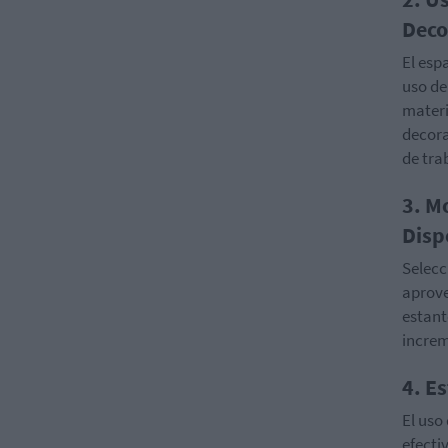
Deco
El esp
uso de
materi
decora
de tra
3. M
Disp
Selecc
aprove
estant
increm
4. E
El uso
efecti