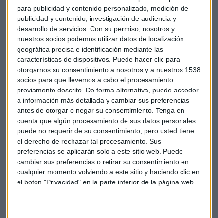
Por su parte, las concesiones en funcionamiento con las que
para publicidad y contenido personalizado, medición de
cuenta Abengoa en el país sudamericano siguen su curso y
publicidad y contenido, investigación de audiencia y
desarrollo de servicios.
Con su permiso, nosotros y
están operando normalmente.
nuestros socios podemos utilizar datos de localización
geográfica precisa e identificación mediante las
En Brasil, Abengoa ha acometido en los últimos años 11
características de dispositivos. Puede hacer clic para
proyectos de líneas de transmisión eléctrica, sumando más
otorgarnos su consentimiento a nosotros y a nuestros 1538
de 6.100 kilómetros de líneas, y realizado proyectos de
socios para que llevemos a cabo el procesamiento
infraestructuras.
previamente descrito. De forma alternativa, puede acceder
a información más detallada y cambiar sus preferencias
antes de otorgar o negar su consentimiento.
Tenga en
Abengoa está negociando actualmente con la banca
cuenta que algún procesamiento de sus datos personales
acreedora una inyección de liquidez que necesita de manera
puede no requerir de su consentimiento, pero usted tiene
inmediata para cubrir sus necesidades financieras en este
el derecho de rechazar tal procesamiento. Sus
final de año y que le permita mantener su actividad durante
preferencias se aplicarán solo a este sitio web. Puede
el primer trimestre de 2016.
cambiar sus preferencias o retirar su consentimiento en
cualquier momento volviendo a este sitio y haciendo clic en
el botón "Privacidad" en la parte inferior de la página web.
Economía
Abengoa
Finanzas