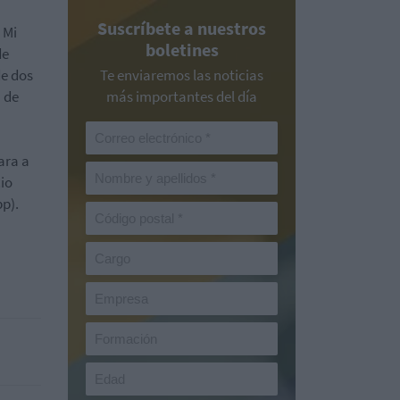
Suscríbete a nuestros
 Mi
boletines
de
de dos
Te enviaremos las noticias
' de
más importantes del día
ara a
cio
p).