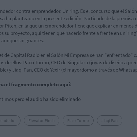
dedor contra emprendedor. Un ring. Es el concurso que el Salón
a ha planteado en la presente edición. Partiendo de la premisa 
or Pitch, en la que un emprendedor tiene que explicar en menos 
s su proyecto, aquí tienen que hacerlo frente a frente en un 'ring
 aunque sin guantes.
set de Capital Radio en el Salón Mi Empresa se han "enfrentado" c
os de ellos: Paco Tormo, CEO de Singularu (joyas de diseño a pre
ble) y Jiaqi Pan, CEO de Yexir (el mayordomo a través de Whatsap
ha el fragmento completo aquí:
ntimos pero el audio ha sido eliminado
endedor
Elevator Pinch
Paco Tormo
Jiaqi Pan