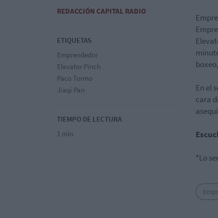
REDACCIÓN CAPITAL RADIO
Empren
Empres
ETIQUETAS
Elevat
minuto
Emprendedor
boxeo,
Elevator Pinch
Paco Tormo
En el 
Jiaqi Pan
cara d
asequi
TIEMPO DE LECTURA
1 min
Escuc
*Lo se
Empr