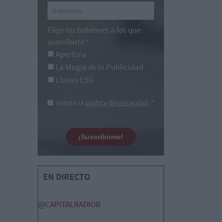
Elige los boletines a los que
suscribirte
*
Apertura
La Magia de la Publicidad
Claves ESG
Acepto la
política de privacidad
. *
¡Suscribirme!
EN DIRECTO
@CAPITALRADIOB