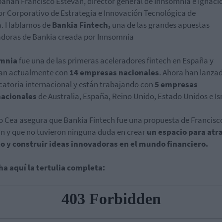
ñan Francisco Estevan, director general de Innsomnia e Ignaci
or Corporativo de Estrategia e Innovación Tecnológica de
a. Hablamos de
Bankia Fintech,
una de las grandes apuestas
doras de Bankia creada por Innsomnia
mnia
fue una de las primeras aceleradores fintech en España y
jan actualmente con
14 empresas nacionales
. Ahora han lanzad
atoria internacional y están trabajando con
5 empresas
nacionales
de Australia, España, Reino Unido, Estado Unidos e Isr
o Cea asegura que Bankia Fintech fue una propuesta de Francisc
n y que no tuvieron ninguna duda en crear
un espacio para atr
to y construir ideas innovadoras en el mundo financiero.
a aquí la tertulia completa: