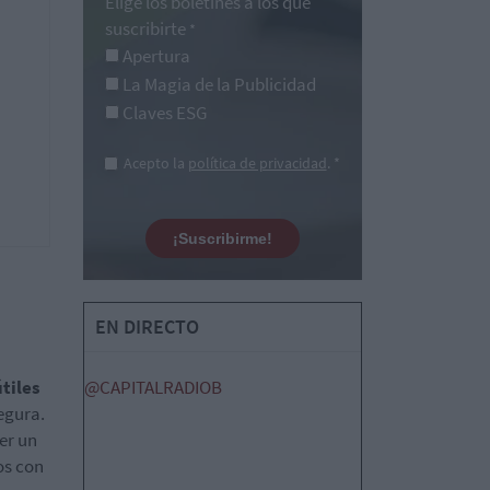
Elige los boletines a los que
suscribirte
*
Apertura
La Magia de la Publicidad
Claves ESG
Acepto la
política de privacidad
. *
¡Suscribirme!
EN DIRECTO
tiles
@CAPITALRADIOB
segura.
er un
os con