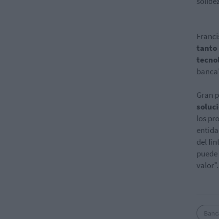
solide
Franci
tanto 
tecno
banca"
Gran p
soluc
los pr
entida
del fi
puede 
valor".
Banc