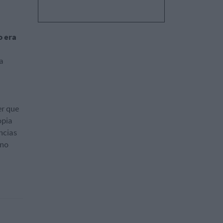
o era
la
er que
opia
ncias
 no