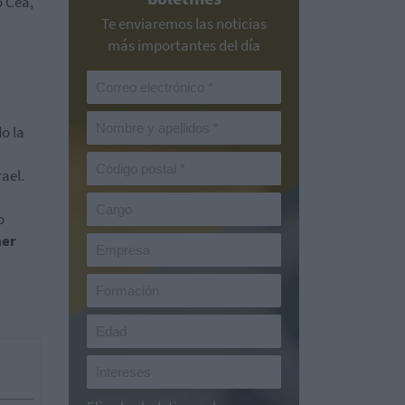
o Cea,
Te enviaremos las noticias
más importantes del día
o la
ael.
o
aer