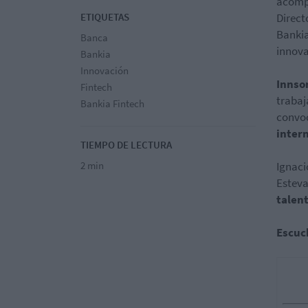
acompa
ETIQUETAS
Direct
Banki
Banca
innova
Bankia
Innovación
Innso
Fintech
traba
Bankia Fintech
convoc
inter
TIEMPO DE LECTURA
2 min
Ignaci
Esteva
talen
Escuch