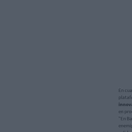
En cua
plataf
innov
en pro
"En Ba
enemig