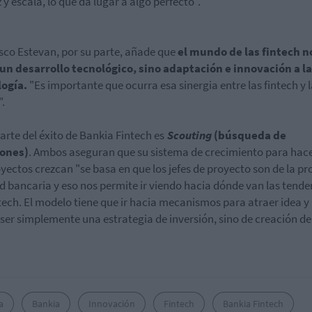
z y escala, lo que da lugar a algo perfecto".
sco Estevan, por su parte, añade que
el mundo de las fintech n
un desarrollo tecnológico, sino adaptación e innovación a la
logía.
"Es importante que ocurra esa sinergia entre las fintech y 
.
arte del éxito de Bankia Fintech es
Scouting
(búsqueda de
iones)
. Ambos aseguran que su sistema de crecimiento para hac
oyectos crezcan "se basa en que los jefes de proyecto son de la pr
d bancaria y eso nos permite ir viendo hacia dónde van las tende
ntech. El modelo tiene que ir hacia mecanismos para atraer idea y
ser simplemente una estrategia de inversión, sino de creación de
a
Bankia
Innovación
Fintech
Bankia Fintech