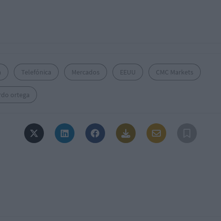
a
Telefónica
Mercados
EEUU
CMC Markets
rdo ortega