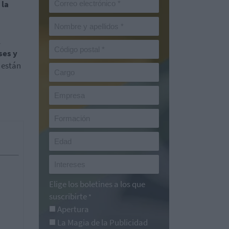
 la
l
ses y
 están
Elige los boletines a los que
suscribirte
*
Apertura
La Magia de la Publicidad