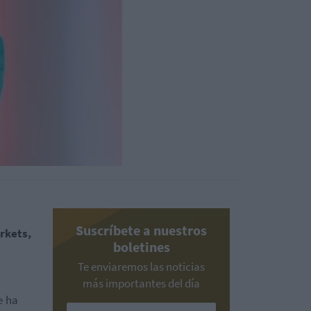
Suscríbete a nuestros
rkets,
boletines
Te enviaremos las noticias
más importantes del día
e
ha