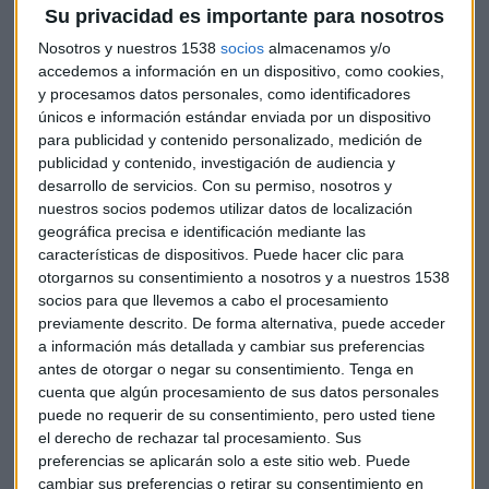
Su privacidad es importante para nosotros
disponible
para atender las demandas de sus clientes.
Nosotros y nuestros 1538
socios
almacenamos y/o
Fíjate en las opiniones de internet
accedemos a información en un dispositivo, como cookies,
y procesamos datos personales, como identificadores
El auge que
ha experimentado internet
en los últimos
únicos e información estándar enviada por un dispositivo
para publicidad y contenido personalizado, medición de
años ha traído una gran cantidad de aspectos positivos en
publicidad y contenido, investigación de audiencia y
nuestro día a día. Sin embargo, si hay uno que destaca por
desarrollo de servicios.
Con su permiso, nosotros y
encima del resto es la
posibilidad de conocer las
nuestros socios podemos utilizar datos de localización
opiniones
sobre todo tipo de servicios y productos por
geográfica precisa e identificación mediante las
parte de
otros clientes
que previamente ya han comprado
características de dispositivos. Puede hacer clic para
o demandado ese servicio.
otorgarnos su consentimiento a nosotros y a nuestros 1538
socios para que llevemos a cabo el procesamiento
En un contexto como el actual, en el que se cuentan por
previamente descrito. De forma alternativa, puede acceder
a información más detallada y cambiar sus preferencias
cientos las empresas de cerrajerías que existen en nuestro
antes de otorgar o negar su consentimiento.
Tenga en
país, el
feedback del resto de consumidores
es la clave
cuenta que algún procesamiento de sus datos personales
antes de contratar cualquier servicio.
puede no requerir de su consentimiento, pero usted tiene
el derecho de rechazar tal procesamiento. Sus
Proximidad
preferencias se aplicarán solo a este sitio web. Puede
cambiar sus preferencias o retirar su consentimiento en