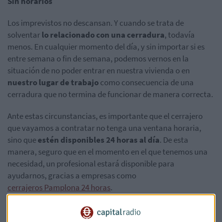
Sin horarios
Los imprevistos no descansan. Y cuando se trata de
solventar
lo relacionado con una cerradura
, todavía
menos. En cualquier momento del día, y sin importar si es
entre semana o fin de semana, podemos vernos en la
situación de no poder entrar en nuestra vivienda o en
nuestro lugar de trabajo
como consecuencia de una
cerradura que no termina de funcionar de manera correcta.
Ante estas circunstancias, es importante que el cerrajero
que vayamos a contratar no tenga una ventana horaria,
sino que
estén disponibles 24 horas al día
. De esta
manera, seguro que en el momento en el que tenemos una
necesidad, un profesional estará disponible para
ayudarnos, gracias a empresas como
cerrajeros Pamplona 24 horas
.
Antes de llamar, infórmate de los horarios y no tengas dudas
en preguntar. Un buen profesional
siempre estará