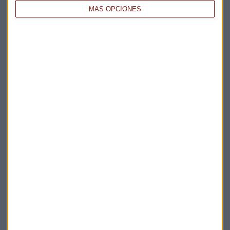
MÁS OPCIONES
Elige los boletines a los que suscribirte
*
Apertura
La Magia de la Publicidad
Claves ESG
Acepto la
política de privacidad
. *
¡Suscribirme!
EN DIRECTO