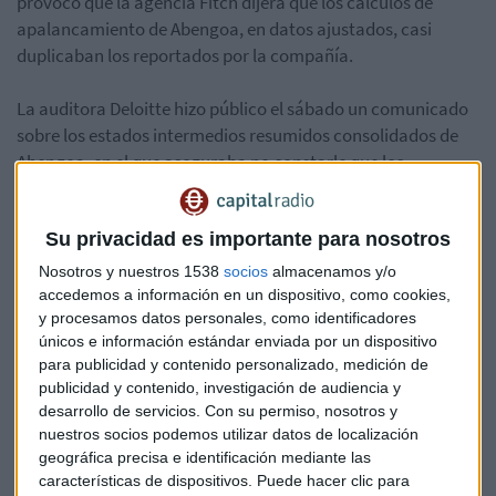
provocó que la agencia Fitch dijera que los cálculos de
apalancamiento de Abengoa, en datos ajustados, casi
duplicaban los reportados por la compañía.
La auditora Deloitte hizo público el sábado un comunicado
sobre los estados intermedios resumidos consolidados de
Abengoa, en el que aseguraba no constarle que los
resultados a septiembre no estuvieran preparados según las
normas internacionales de contabilidad.
Su privacidad es importante para nosotros
Nosotros y nuestros 1538
socios
almacenamos y/o
accedemos a información en un dispositivo, como cookies,
y procesamos datos personales, como identificadores
Ignacio Sebastián de Erice, desde Bolsakrak, nos deja el
únicos e información estándar enviada por un dispositivo
análisis técnico. Hablamos de Abengoa, FCC y George Soros,
para publicidad y contenido personalizado, medición de
Telefónica, BBVA, Santander, Bankinter, entre otros valores.
publicidad y contenido, investigación de audiencia y
desarrollo de servicios.
Con su permiso, nosotros y
nuestros socios podemos utilizar datos de localización
geográfica precisa e identificación mediante las
características de dispositivos. Puede hacer clic para