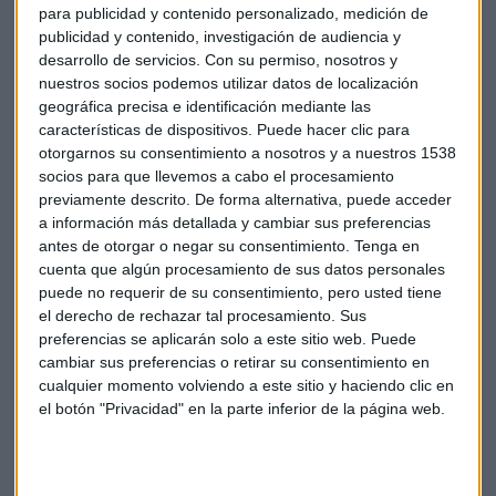
para publicidad y contenido personalizado, medición de
publicidad y contenido, investigación de audiencia y
En opinión de Zamora,
la liquidez es una de las mejores
desarrollo de servicios.
Con su permiso, nosotros y
alternativas en este momento
ante las dudas que
nuestros socios podemos utilizar datos de localización
plantean los mercados incluyendo la valoración de la
geográfica precisa e identificación mediante las
bolsas, el proceso de
subidas de tipos de interés en
características de dispositivos. Puede hacer clic para
otorgarnos su consentimiento a nosotros y a nuestros 1538
Estado Unidos
y el riesgo de que empiece un periodo de
socios para que llevemos a cabo el procesamiento
menor crecimiento, esta última posibilidad ha ganado
previamente descrito. De forma alternativa, puede acceder
fuerza después de que el Fondo Monetario Internacional
a información más detallada y cambiar sus preferencias
esta misma semana haya rebajado sus previsiones de
antes de otorgar o negar su consentimiento.
Tenga en
crecimiento mundial por la guerra comercial entre
EEUU y
cuenta que algún procesamiento de sus datos personales
China.
puede no requerir de su consentimiento, pero usted tiene
el derecho de rechazar tal procesamiento. Sus
preferencias se aplicarán solo a este sitio web. Puede
Mercados
Bolsas
Caídas
Asesores
cambiar sus preferencias o retirar su consentimiento en
cualquier momento volviendo a este sitio y haciendo clic en
Agora
el botón "Privacidad" en la parte inferior de la página web.