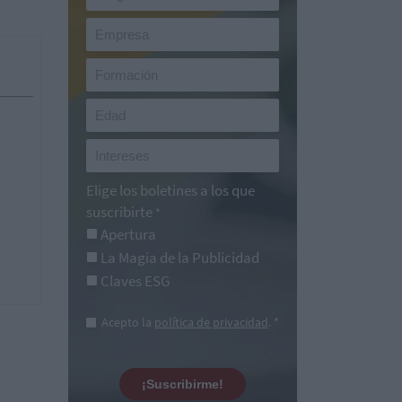
Elige los boletines a los que
suscribirte
*
Apertura
La Magia de la Publicidad
Claves ESG
Acepto la
política de privacidad
. *
¡Suscribirme!