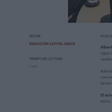
AUTOR
05/01/2
REDACCIÓN CAPITAL RADIO
Alber
sigue 
TIEMPO DE LECTURA
rendim
1 min
Además
concr
de los
El mi
euros .