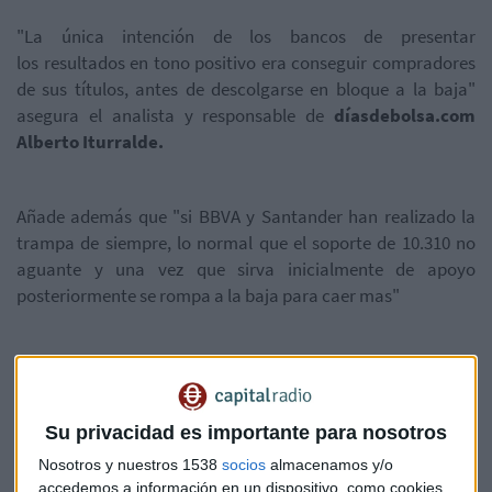
"La única intención de los bancos de presentar
los resultados en tono positivo era conseguir compradores
de sus títulos, antes de descolgarse en bloque a la baja"
asegura el analista y responsable de
díasdebolsa.com
Alberto Iturralde.
Añade además que "si BBVA y Santander han realizado la
trampa de siempre, lo normal que el soporte de 10.310 no
aguante y una vez que sirva inicialmente de apoyo
posteriormente se rompa a la baja para caer mas"
Además desde un punto de vista experto, Iturralde analiza
valores como
Vonovia, Endesa, Viscofan, Paypal,
Inmobiliaria Colonial o Merck
entre otros
Su privacidad es importante para nosotros
El minuto de oro es para Heineken
ya que tiene todos los
Nosotros y nuestros 1538
socios
almacenamos y/o
síntomas de querer continuar con su tendencia alcista. El
accedemos a información en un dispositivo, como cookies,