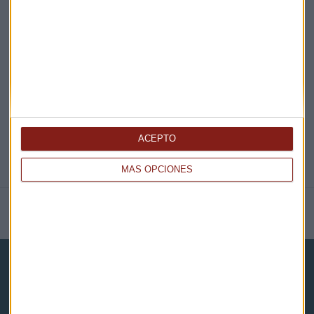
EN DIRECTO
@CAPITALRADIOB
ACEPTO
MÁS OPCIONES
NOTICIAS RELACIONADAS