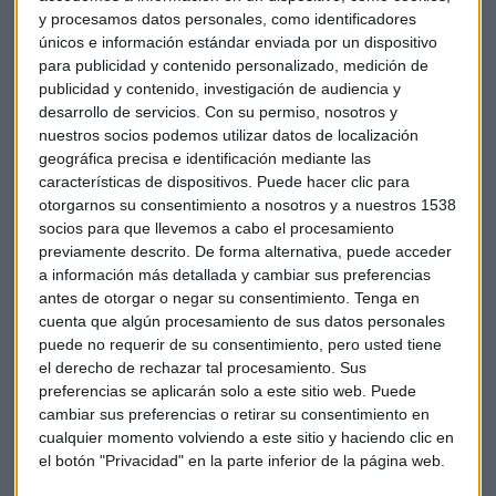
stop de valor está en 89 euros y el objetivo alcista sigue
y procesamos datos personales, como identificadores
invariable en zonas de 94 euros.
únicos e información estándar enviada por un dispositivo
para publicidad y contenido personalizado, medición de
publicidad y contenido, investigación de audiencia y
Escuche el consultorio completo en el siguiente enlace:
desarrollo de servicios.
Con su permiso, nosotros y
nuestros socios podemos utilizar datos de localización
geográfica precisa e identificación mediante las
características de dispositivos. Puede hacer clic para
otorgarnos su consentimiento a nosotros y a nuestros 1538
socios para que llevemos a cabo el procesamiento
previamente descrito. De forma alternativa, puede acceder
a información más detallada y cambiar sus preferencias
antes de otorgar o negar su consentimiento.
Tenga en
cuenta que algún procesamiento de sus datos personales
puede no requerir de su consentimiento, pero usted tiene
el derecho de rechazar tal procesamiento. Sus
preferencias se aplicarán solo a este sitio web. Puede
cambiar sus preferencias o retirar su consentimiento en
cualquier momento volviendo a este sitio y haciendo clic en
el botón "Privacidad" en la parte inferior de la página web.