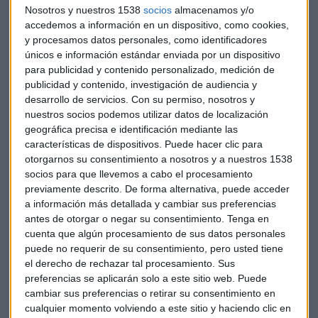
Nosotros y nuestros 1538
socios
almacenamos y/o
accedemos a información en un dispositivo, como cookies,
y procesamos datos personales, como identificadores
únicos e información estándar enviada por un dispositivo
para publicidad y contenido personalizado, medición de
publicidad y contenido, investigación de audiencia y
desarrollo de servicios.
Con su permiso, nosotros y
Para el analista, el hecho de que un valor esté
nuestros socios podemos utilizar datos de localización
estructuralmente bajista, "no te permite abrir cortos", hay
geográfica precisa e identificación mediante las
que esperar al momento adecuado. También tiene palabras
características de dispositivos. Puede hacer clic para
para
Repsol,
para Iturralde "están dando buenas noticias",
otorgarnos su consentimiento a nosotros y a nuestros 1538
y si alguien trae una posición compradora en la empresa,
socios para que llevemos a cabo el procesamiento
debería esperar y no actuar. "Salir de Repsol no tiene
previamente descrito. De forma alternativa, puede acceder
sentido porque no hay ningún giro a la baja, de hecho, ha
a información más detallada y cambiar sus preferencias
antes de otorgar o negar su consentimiento.
Tenga en
rebotado con fuerza". Sin embargo, añade que comprar
cuenta que algún procesamiento de sus datos personales
también sería un peligro, porque "estamos comprando lo
puede no requerir de su consentimiento, pero usted tiene
que ellos nos venden".
el derecho de rechazar tal procesamiento. Sus
preferencias se aplicarán solo a este sitio web. Puede
Iturralde habla de otros valores como
Gestamp
, que para el
cambiar sus preferencias o retirar su consentimiento en
analista está "muy bajista",
Red Eléctrica, Bankinter,
cualquier momento volviendo a este sitio y haciendo clic en