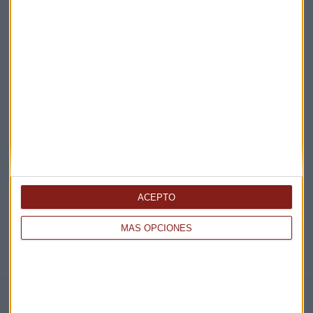
Acepto la
política de privacidad
. *
¡Suscribirme!
EN DIRECTO
@CAPITALRADIOB
ACEPTO
MÁS OPCIONES
NOTICIAS RELACIONADAS