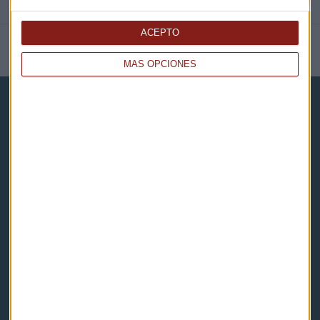
ACEPTO
NOTICIAS RELACIONADAS
MÁS OPCIONES
Capital Radio
Noticias
Eventos
Consultorios
Programas y podcasts