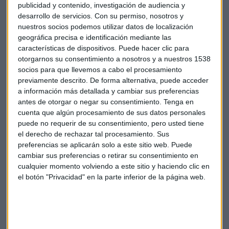
publicidad y contenido, investigación de audiencia y
desarrollo de servicios.
Con su permiso, nosotros y
Gamesa
,
Viscofan
,
BBVA
,
Mediaset
y
Colonial
son algunos
nuestros socios podemos utilizar datos de localización
de los valores que Iturralde analiza a petición de los oyentes
geográfica precisa e identificación mediante las
de Capital Radio. En el caso de Gamesa, el analista señala
características de dispositivos. Puede hacer clic para
que quienes están en el valor "a la larga siempre pierden, no
otorgarnos su consentimiento a nosotros y a nuestros 1538
socios para que llevemos a cabo el procesamiento
falla".
previamente descrito. De forma alternativa, puede acceder
a información más detallada y cambiar sus preferencias
antes de otorgar o negar su consentimiento.
Tenga en
cuenta que algún procesamiento de sus datos personales
Acs
Ibex
Alberto Iturralde
Análisis
puede no requerir de su consentimiento, pero usted tiene
el derecho de rechazar tal procesamiento. Sus
Mercado
preferencias se aplicarán solo a este sitio web. Puede
cambiar sus preferencias o retirar su consentimiento en
cualquier momento volviendo a este sitio y haciendo clic en
el botón "Privacidad" en la parte inferior de la página web.
Suscríbete a nuestros boletines