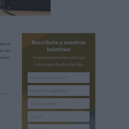
Suscríbete a nuestros
o poco
boletines
en un
mal es
Te enviaremos las noticias
más importantes del día