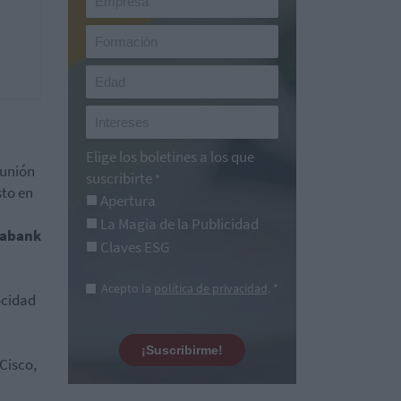
Elige los boletines a los que
eunión
suscribirte
*
sto en
Apertura
La Magia de la Publicidad
xabank
Claves ESG
Acepto la
política de privacidad
. *
ocidad
¡Suscribirme!
 Cisco,