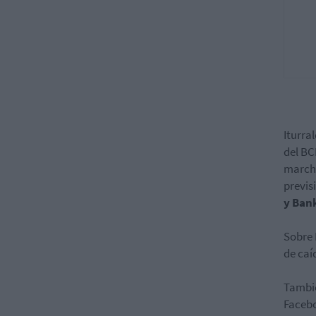
Iturra
del BC
marcha
previs
y Ban
Sobre 
de caí
Tambié
Facebo