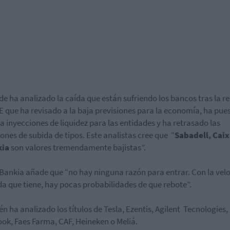
lde ha analizado la caída que están sufriendo los bancos tras la r
E que ha revisado a la baja previsiones para la economía, ha pue
 inyecciones de liquidez para las entidades y ha retrasado las
iones de subida de tipos. Este analistas cree que “
Sabadell, Cai
kia
son valores tremendamente bajistas”.
Bankia añade que “no hay ninguna razón para entrar. Con la vel
da que tiene, hay pocas probabilidades de que rebote”.
n ha analizado los títulos de Tesla, Ezentis, Agilent Tecnologies,
ok, Faes Farma, CAF, Heineken o Meliá.