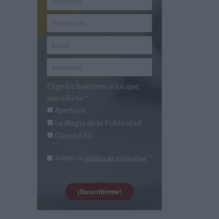
Elige los boletines a los que
suscribirte
*
Apertura
La Magia de la Publicidad
Claves ESG
Acepto la
política de privacidad
. *
¡Suscribirme!