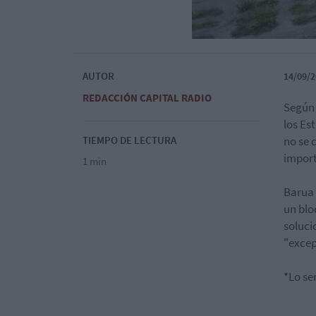
AUTOR
14/09/2
REDACCIÓN CAPITAL RADIO
Según 
los Es
TIEMPO DE LECTURA
no se 
import
1 min
Barua 
un blo
soluci
"excep
*Lo se