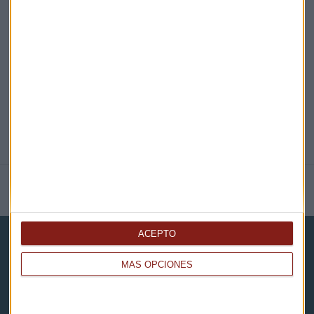
EN DIRECTO
@CAPITALRADIOB
NOTICIAS RELACIONADAS
ACEPTO
MÁS OPCIONES
Capital Radio