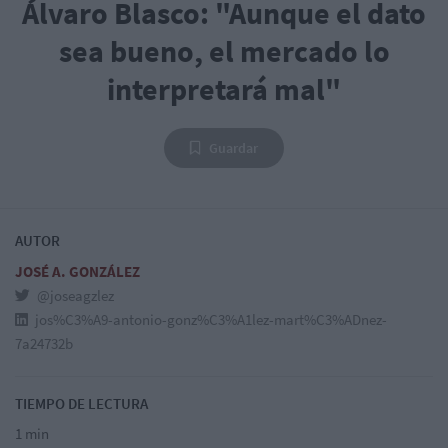
Álvaro Blasco: "Aunque el dato
sea bueno, el mercado lo
interpretará mal"
Guardar
AUTOR
JOSÉ A. GONZÁLEZ
@joseagzlez
jos%C3%A9-antonio-gonz%C3%A1lez-mart%C3%ADnez-
7a24732b
TIEMPO DE LECTURA
1 min