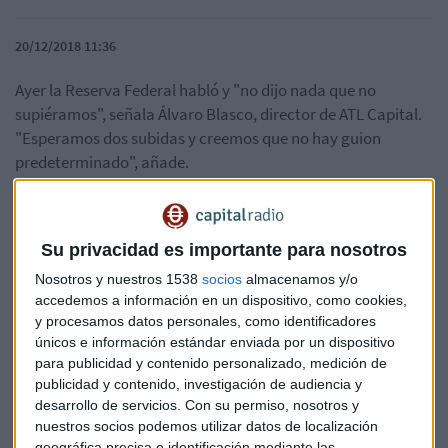
20/12/2018 11:36
Ayer la Reserva Federal habló y "no dijo
nada que no
supiéramos", señala Álvaro Blasco, director de ATL Capital.
"Esperamos dos subidas y creemos que no hay guion
predeterminado", añade.
Su privacidad es importante para nosotros
Nosotros y nuestros 1538
socios
almacenamos y/o
accedemos a información en un dispositivo, como cookies,
y procesamos datos personales, como identificadores
únicos e información estándar enviada por un dispositivo
para publicidad y contenido personalizado, medición de
publicidad y contenido, investigación de audiencia y
desarrollo de servicios.
Con su permiso, nosotros y
nuestros socios podemos utilizar datos de localización
geográfica precisa e identificación mediante las