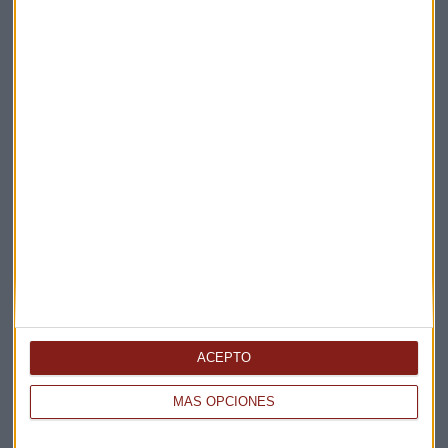
Elige los boletines a los que suscribirte
*
Apertura
La Magia de la Publicidad
Claves ESG
Acepto la
política de privacidad
. *
¡Suscribirme!
EN DIRECTO
@CAPITALRADIOB
ACEPTO
MÁS OPCIONES