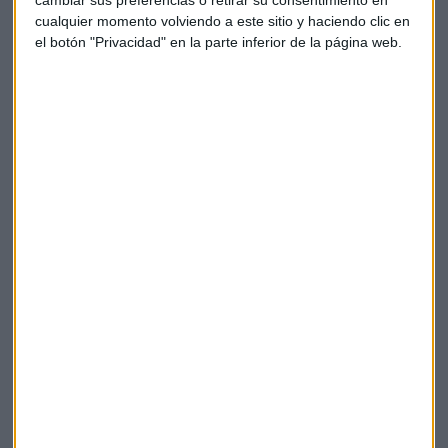
sino también por el diésel que se dejará de "fabricar en un
cualquier momento volviendo a este sitio y haciendo clic en
plazo cortísimo". Por tanto, "vale la pena tomar alguna
el botón "Privacidad" en la parte inferior de la página web.
posición en automoción".
Sobre la mesa han estado:
Fluidra, Telefónica, Deoleo, AB
Foods
o
Técnicas Reunidas.
Ibex
Renault
Aranceles
Alvaro blasco
ATL