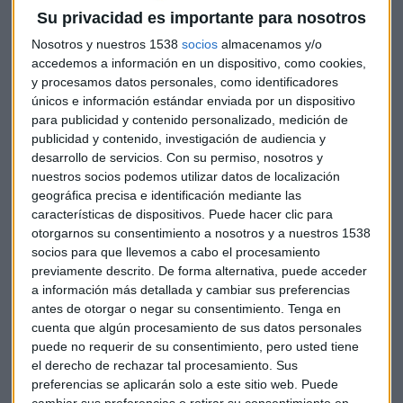
Su privacidad es importante para nosotros
Nosotros y nuestros 1538
socios
almacenamos y/o
accedemos a información en un dispositivo, como cookies,
y procesamos datos personales, como identificadores
únicos e información estándar enviada por un dispositivo
Con vistas a la subida de intereses de BCE y una perspectiva
para publicidad y contenido personalizado, medición de
a
medio plazo
, los bancos tienen "unas rentabilidades por
publicidad y contenido, investigación de audiencia y
dividendo elevadísimas y tienen todas las de ganar cuando
desarrollo de servicios.
Con su permiso, nosotros y
estemos mas cerca de la subida de tipos". Para los
nuestros socios podemos utilizar datos de localización
inversores de medio-largo plazo
es buen momento para
geográfica precisa e identificación mediante las
"compra bancos
; para comprar ETF de bancos, si
características de dispositivos. Puede hacer clic para
queremos diversificar más, o incluso un fondo del sector
otorgarnos su consentimiento a nosotros y a nuestros 1538
socios para que llevemos a cabo el procesamiento
financiero", afirma el socio-directo de ATL Capital.
previamente descrito. De forma alternativa, puede acceder
a información más detallada y cambiar sus preferencias
Tras una reunión entre el embajador americano en Berlín y
antes de otorgar o negar su consentimiento.
Tenga en
las automovilísticas alemanas se plantea un nuevo
cuenta que algún procesamiento de sus datos personales
escenario en el que se eliminarían los aranceles entre EEUU
puede no requerir de su consentimiento, pero usted tiene
y Europa. "
Pocas cosas malas les pueden pasar ya
" a las
el derecho de rechazar tal procesamiento. Sus
empresas del motor, dice Blasco, no solo por los aranceles
preferencias se aplicarán solo a este sitio web. Puede
cambiar sus preferencias o retirar su consentimiento en