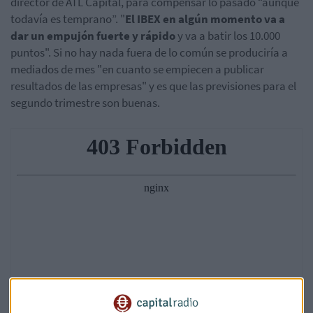
director de ATL Capital, para compensar lo pasado “aunque
todavía es temprano”. "
El IBEX en algún momento va a
dar un empujón fuerte y rápido
y va a batir los 10.000
puntos". Si no hay nada fuera de lo común se produciría a
mediados de mes "en cuanto se empiecen a publicar
resultados de las empresas" y es que las previsiones para el
segundo trimestre son buenas.