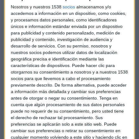
anuncia la retirada inmediata de "QE o espera a julio" y es
Nosotros y nuestros 1538
socios
almacenamos y/o
que los datos macro del los últimos meses han sido algo
accedemos a información en un dispositivo, como cookies,
más débiles. Mientras tanto, "los mercados están indecisos"
y procesamos datos personales, como identificadores
ante la expectativa del fin de los estímulos. Para Blasco, en
únicos e información estándar enviada por un dispositivo
para publicidad y contenido personalizado, medición de
caso de producirse finalmente, el IBEX 35 podría alcanzar
publicidad y contenido, investigación de audiencia y
sin problema los 10.300 puntos básicos y superar, por
desarrollo de servicios.
Con su permiso, nosotros y
supuesto, la barrera de los 10.000 ya que los bancos son un
nuestros socios podemos utilizar datos de localización
componente importante en el índice español.
geográfica precisa e identificación mediante las
características de dispositivos. Puede hacer clic para
El socio director de ATL Capital ha respondido a las
otorgarnos su consentimiento a nosotros y a nuestros 1538
consultas sobre: Iberdrola, Cellnex, MasMóvil, CIE
socios para que llevemos a cabo el procesamiento
previamente descrito. De forma alternativa, puede acceder
Automotive y Duro Felguera.
a información más detallada y cambiar sus preferencias
antes de otorgar o negar su consentimiento.
Tenga en
cuenta que algún procesamiento de sus datos personales
puede no requerir de su consentimiento, pero usted tiene
el derecho de rechazar tal procesamiento. Sus
preferencias se aplicarán solo a este sitio web. Puede
cambiar sus preferencias o retirar su consentimiento en
cualquier momento volviendo a este sitio y haciendo clic en