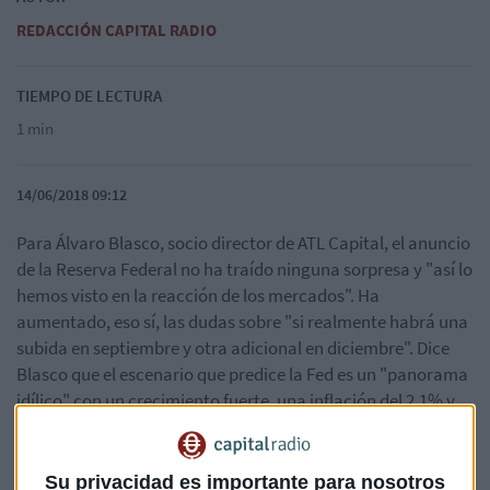
REDACCIÓN CAPITAL RADIO
TIEMPO DE LECTURA
1 min
14/06/2018 09:12
Para Álvaro Blasco, socio director de ATL Capital, el anuncio
de la Reserva Federal no ha traído ninguna sorpresa y "así lo
hemos visto en la reacción de los mercados". Ha
aumentado, eso sí, las dudas sobre "si realmente habrá una
subida en septiembre y otra adicional en diciembre". Dice
Blasco que el escenario que predice la Fed es un "panorama
idílico" con un crecimiento fuerte, una inflación del 2,1% y
un empleo del 3,6%.
A la espera del anuncio del BCE, el dato clave será si Draghi
Su privacidad es importante para nosotros