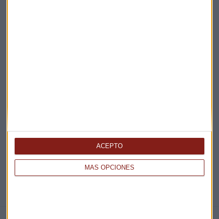
Acepto la
política de privacidad
. *
¡Suscribirme!
EN DIRECTO
@CAPITALRADIOB
ACEPTO
MÁS OPCIONES