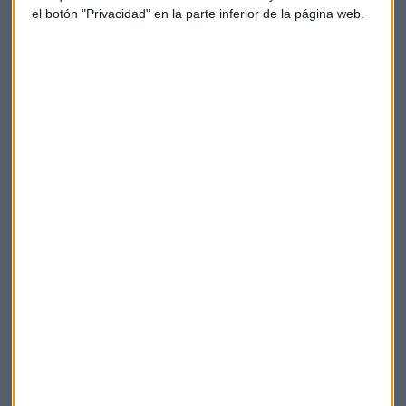
el botón "Privacidad" en la parte inferior de la página web.
Bce
FED
Solaria
Suscríbete a nuestros boletines
Te enviaremos las noticias más importantes del día