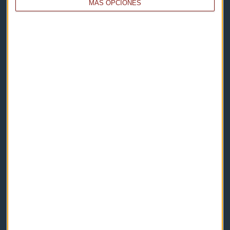
MÁS OPCIONES
Capital Radio
Noticias
Eventos
Consultorios
Programas y podcasts
Contacto & Legal
Contacto
Cómo escucharnos