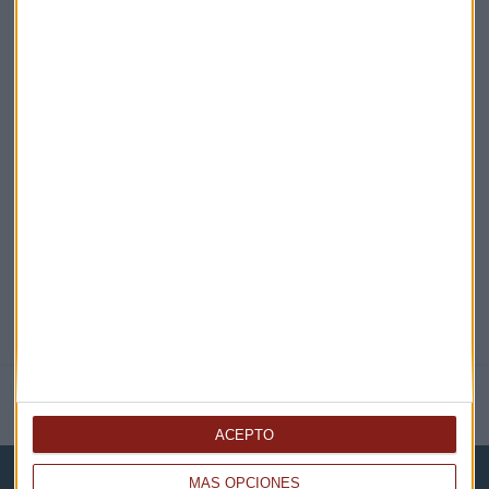
¡Suscribirme!
EN DIRECTO
@CAPITALRADIOB
NOTICIAS RELACIONADAS
ACEPTO
MÁS OPCIONES