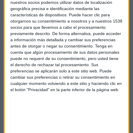
nuestros socios podemos utilizar datos de localización
portuguesa hasta los 185. La de Italia se mantiene sin
geográfica precisa e identificación mediante las
cambios en la apertura, en 116 puntos.
características de dispositivos. Puede hacer clic para
otorgarnos su consentimiento a nosotros y a nuestros 1538
El barril de crudo Brent para entrega en septiembre abrió
socios para que llevemos a cabo el procesamiento
hoy al alza en el Mercado Intercontinental de Futuros de
previamente descrito. De forma alternativa, puede acceder
a información más detallada y cambiar sus preferencias
Londres, al cotizar a 55,48 dólares, un 0,38 % más que al
antes de otorgar o negar su consentimiento.
Tenga en
cierre de la jornada anterior.
cuenta que algún procesamiento de sus datos personales
puede no requerir de su consentimiento, pero usted tiene
el derecho de rechazar tal procesamiento. Sus
preferencias se aplicarán solo a este sitio web. Puede
cambiar sus preferencias o retirar su consentimiento en
cualquier momento volviendo a este sitio y haciendo clic en
Suscríbete a nuestros boletines
el botón "Privacidad" en la parte inferior de la página web.
Te enviaremos las noticias más importantes del día