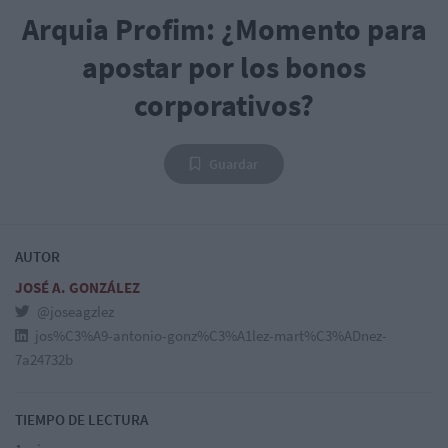
Arquia Profim: ¿Momento para
apostar por los bonos
corporativos?
Guardar
AUTOR
JOSÉ A. GONZÁLEZ
@joseagzlez
jos%C3%A9-antonio-gonz%C3%A1lez-mart%C3%ADnez-
7a24732b
TIEMPO DE LECTURA