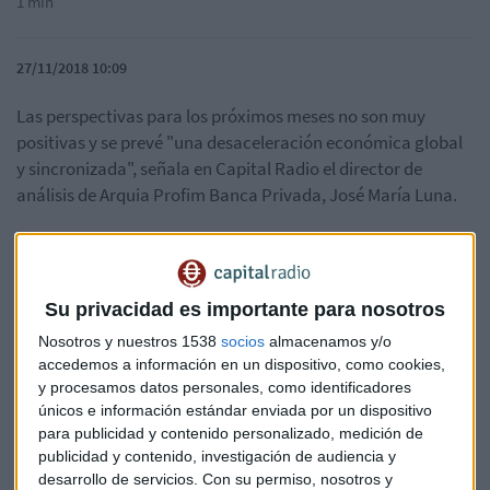
1 min
27/11/2018 10:09
Las perspectivas para los próximos meses no son muy
positivas y se prevé "una desaceleración económica global
y sincronizada", señala en Capital Radio el director de
análisis de Arquia Profim Banca Privada, José María Luna.
Seguimos en un "entorno de normalización de tipos", añade
Luna. Un escenario donde se reduce la liquidez "de todo el
sistema", por lo que las perspectiva no es para "estar en
Su privacidad es importante para nosotros
muchos mercados de deuda"
Nosotros y nuestros 1538
socios
almacenamos y/o
accedemos a información en un dispositivo, como cookies,
y procesamos datos personales, como identificadores
únicos e información estándar enviada por un dispositivo
para publicidad y contenido personalizado, medición de
publicidad y contenido, investigación de audiencia y
desarrollo de servicios.
Con su permiso, nosotros y