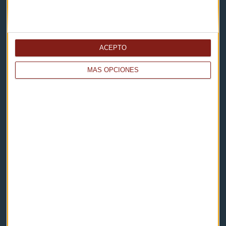
Capital Radio
ACEPTO
Noticias
MÁS OPCIONES
Eventos
Consultorios
Programas y podcasts
Contacto & Legal
Contacto
Cómo escucharnos
Política de privacidad