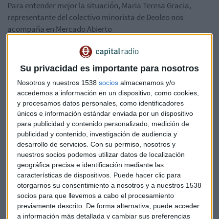
Para entender mejor la situación, Maria Teresa Gracia,
representante del colectivo minorista de Deoleo nos
acompaña en Mercado Abierto
Su privacidad es importante para nosotros
Nosotros y nuestros 1538
socios
almacenamos y/o
accedemos a información en un dispositivo, como cookies,
y procesamos datos personales, como identificadores
únicos e información estándar enviada por un dispositivo
para publicidad y contenido personalizado, medición de
publicidad y contenido, investigación de audiencia y
Suscríbete a nuestros boletines
desarrollo de servicios.
Con su permiso, nosotros y
Te enviaremos las noticias más importantes del día
nuestros socios podemos utilizar datos de localización
geográfica precisa e identificación mediante las
características de dispositivos. Puede hacer clic para
otorgarnos su consentimiento a nosotros y a nuestros 1538
socios para que llevemos a cabo el procesamiento
previamente descrito. De forma alternativa, puede acceder
a información más detallada y cambiar sus preferencias