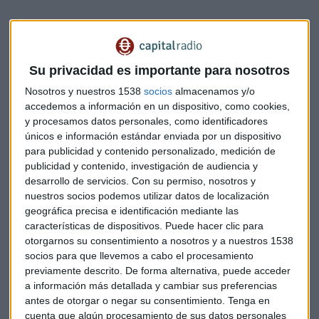
Su privacidad es importante para nosotros
Nosotros y nuestros 1538
socios
almacenamos y/o
Ahora Talgo mira hacia India y otros países emergentes
accedemos a información en un dispositivo, como cookies,
para continuar reforzando su internacionalización tras
y procesamos datos personales, como identificadores
estrenarse este jueves como empresa cotizada, según su
únicos e información estándar enviada por un dispositivo
Presidente.
para publicidad y contenido personalizado, medición de
publicidad y contenido, investigación de audiencia y
desarrollo de servicios.
Con su permiso, nosotros y
De esta forma, la compañía pretende seguir impulsando su
nuestros socios podemos utilizar datos de localización
diversificación geográfica y continuar con la estrategia de
geográfica precisa e identificación mediante las
internacionalización que emprendió hace unos años,
características de dispositivos. Puede hacer clic para
gracias a la cual actualmente logra en el exterior el 72% de
otorgarnos su consentimiento a nosotros y a nuestros 1538
sus ingresos y el 77% de su cartera de negocio.
socios para que llevemos a cabo el procesamiento
previamente descrito. De forma alternativa, puede acceder
a información más detallada y cambiar sus preferencias
Cellnex, sube un 10% en su estreno
antes de otorgar o negar su consentimiento.
Tenga en
cuenta que algún procesamiento de sus datos personales