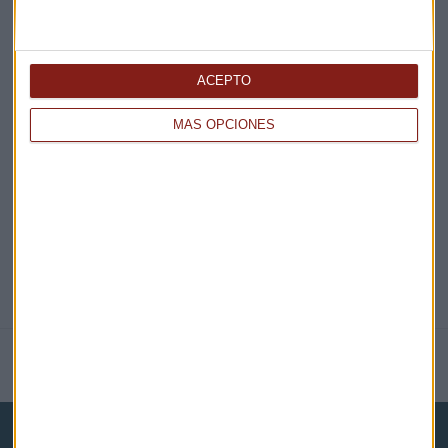
¡Suscribirme!
ACEPTO
EN DIRECTO
MÁS OPCIONES
@CAPITALRADIOB
NOTICIAS RELACIONADAS