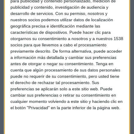
para publicidad y contenido personalizado, medición de
ingresos también caerán entre el 4 y el 6%
, una mala
publicidad y contenido, investigación de audiencia y
noticia para Wall Street.
desarrollo de servicios.
Con su permiso, nosotros y
nuestros socios podemos utilizar datos de localización
geográfica precisa e identificación mediante las
En una reunión con inversores, la firma anunció que harán
características de dispositivos. Puede hacer clic para
un recorte en su plantilla y
despedirán a 1.100 de sus
otorgarnos su consentimiento a nosotros y a nuestros 1538
trabajadores
. En agosto pasado ya informó que
socios para que llevemos a cabo el procesamiento
prescindiría de 5.500 trabajadores, el 7% de su fuerza
previamente descrito. De forma alternativa, puede acceder
laboral.
a información más detallada y cambiar sus preferencias
antes de otorgar o negar su consentimiento.
Tenga en
cuenta que algún procesamiento de sus datos personales
puede no requerir de su consentimiento, pero usted tiene
el derecho de rechazar tal procesamiento. Sus
Bolsa
Mercados
Ingresos
Beneficio
preferencias se aplicarán solo a este sitio web. Puede
cambiar sus preferencias o retirar su consentimiento en
Cisco
cualquier momento volviendo a este sitio y haciendo clic en
el botón "Privacidad" en la parte inferior de la página web.