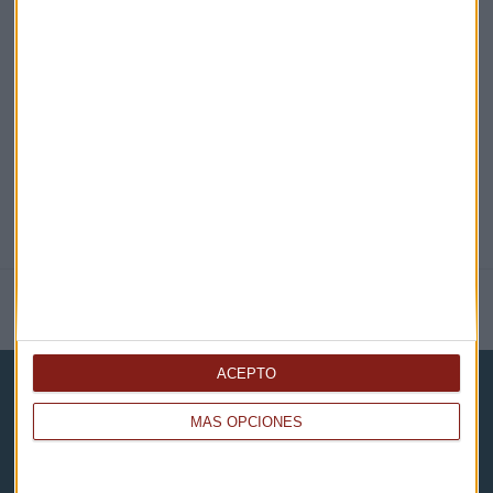
EN DIRECTO
@CAPITALRADIOB
NOTICIAS RELACIONADAS
ACEPTO
MÁS OPCIONES