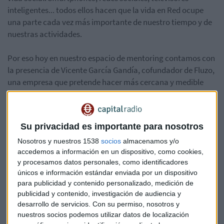
inteligentes... todos ellos hacen que la vida en Red ocupe
una parte cada vez más importante de nuestro tiempo y de
nuestras actividades.
Por eso hoy en nuestro espacio de mentoring contamos con
la presencia de Vicente García Gandía, cofundador de Fluzo,
una empresa que pretende hacer más cercana y medible
esa hiperconectividad en la que vivimos actualmente.
Además, también nos acompaña Arturo de las Heras,
Director General de UDIMA, Universidad a Distancia de
Su privacidad es importante para nosotros
Madrid.
Nosotros y nuestros 1538
socios
almacenamos y/o
accedemos a información en un dispositivo, como cookies,
Escucha la entrevista completa en Capital, la bolsa y la vida:
y procesamos datos personales, como identificadores
*Lo sentimos pero el audio ha sido eliminado
únicos e información estándar enviada por un dispositivo
para publicidad y contenido personalizado, medición de
publicidad y contenido, investigación de audiencia y
desarrollo de servicios.
Con su permiso, nosotros y
Foto: Jason Howle en Flickr
nuestros socios podemos utilizar datos de localización