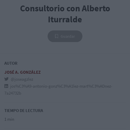
Consultorio con Alberto
Iturralde
Guardar
AUTOR
JOSÉ A. GONZÁLEZ
@joseagzlez
jos%C3%A9-antonio-gonz%C3%A1lez-mart%C3%ADnez-
7a24732b
TIEMPO DE LECTURA
1 min