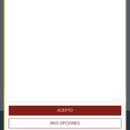
EN DIRECTO
@CAPITALRADIOB
NOTICIAS RELACIONADAS
ACEPTO
MÁS OPCIONES