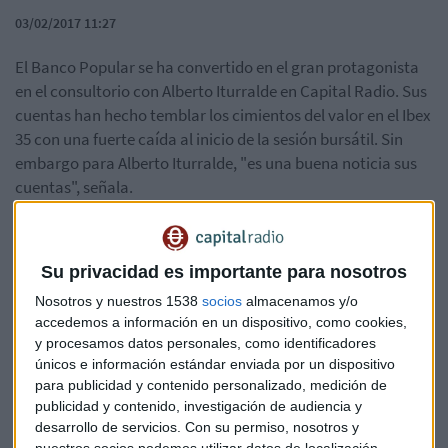
03/02/2017 11:27
El Banco Popular se ha convertido en el gran protagonista
en el consultorio con Alberto Iturralde en Capital Radio. Sus
cuentas han hecho temblar los cimientos del valor en el Ibex
35 con una fuerte caída al inicio de la sesión bursátil. Sin
embargo para Alberto Iturralde, "es una buena noticia sus
cuentas", señala.
Entre las recomendaciones de Iturralde aparece el futuro
del Dax, Apple, entre otras. Puedes escuchar el consultorio
Su privacidad es importante para nosotros
completo aquí:
Nosotros y nuestros 1538
socios
almacenamos y/o
accedemos a información en un dispositivo, como cookies,
y procesamos datos personales, como identificadores
únicos e información estándar enviada por un dispositivo
para publicidad y contenido personalizado, medición de
publicidad y contenido, investigación de audiencia y
desarrollo de servicios.
Con su permiso, nosotros y
nuestros socios podemos utilizar datos de localización