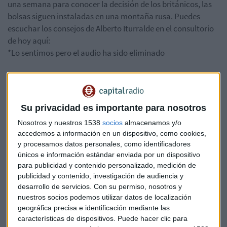
una semana para conocer la decisión de los británicos, las
bolsas siguen instaladas en una montaña rusa. Puedes
escuchar los consejos de Alberto Iturralde en el consultorio
de hoy aquí:
*Lo sentimos pero el audio ha sido eliminado
El 'Minuto de Oro':
Su privacidad es importante para nosotros
*Lo sentimos pero el audio ha sido eliminado
Nosotros y nuestros 1538
socios
almacenamos y/o
accedemos a información en un dispositivo, como cookies,
y procesamos datos personales, como identificadores
únicos e información estándar enviada por un dispositivo
para publicidad y contenido personalizado, medición de
publicidad y contenido, investigación de audiencia y
Ibex
Mercados
Consultorio
desarrollo de servicios.
Con su permiso, nosotros y
nuestros socios podemos utilizar datos de localización
geográfica precisa e identificación mediante las
características de dispositivos. Puede hacer clic para